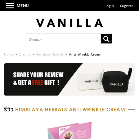
Login
Register
Home
>
Brands
>
Himalaya Herbals
>
Anti Wrinkle Cream
รีวิว
HIMALAYA HERBALS ANTI WRINKLE CREAM