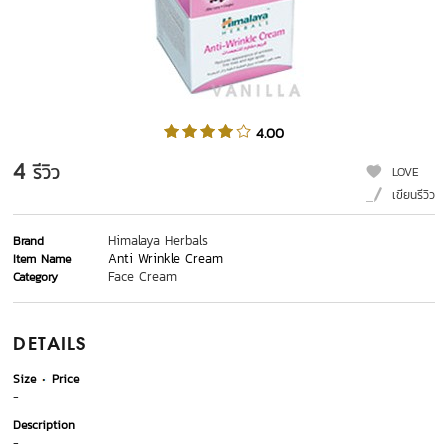
4.00
4
รีวิว
LOVE
เขียนรีวิว
Himalaya Herbals
Brand
Anti Wrinkle Cream
Item Name
Face Cream
Category
DETAILS
Size
Price
-
Description
-