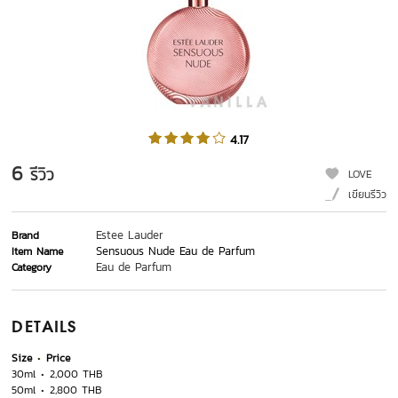
4.17
6
รีวิว
LOVE
เขียนรีวิว
Estee Lauder
Brand
Sensuous Nude Eau de Parfum
Item Name
Eau de Parfum
Category
DETAILS
Size
Price
30ml
2,000 THB
50ml
2,800 THB