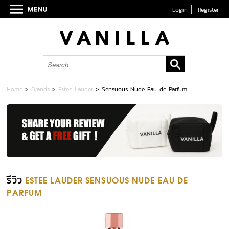
Login
Register
Home
>
Brands
>
Estee Lauder
>
Sensuous Nude Eau de Parfum
รีวิว
ESTEE LAUDER SENSUOUS NUDE EAU DE
PARFUM