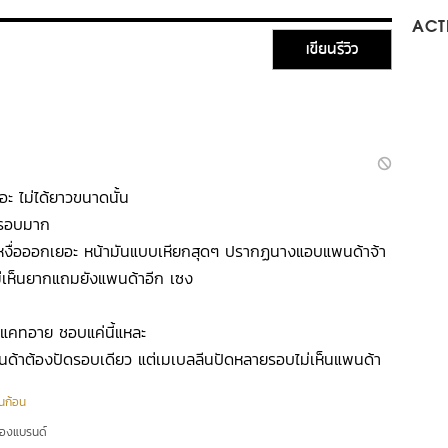
ACTI
เขียนรีวิว
ะ ไม่ได้ยาวขนาดนั้น
ายรอบมาก
นเหงื่อออกเยอะ หน้ามันแบบเหียกสุดๆ ปรากฏนางแอบแพนด้าจ้า
ม่เห็นยากแถมยังแพนด้าอีก เซง
วแคทอาย ชอบแค่นี้แหละ
ด้าต้องปัดรอบเดียว แต่เมเบลลีนปัดหลายรอบไม่เห็นแพนด้า
็นก้อน
ของแบรนด์