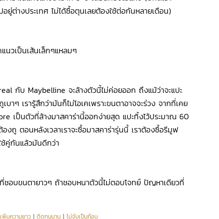
ปอยู่ต่างประเทศ ไม่ได้ซื้อตุนเลยต้องใช้ต่อกันหลายเดือน)
กแนวเป็นเส้นเล็กๆแหลมๆ
eal กับ Maybelline จะล้างตัวนี้ไม่ค่อยออก ถึงแม้ว่าจะแปะ
เบาๆ เรารู้สึกว่ามันก็ไม่โอเคเพราะขนตาอาจจะร่วง จากที่เคย
e เป็นตัวที่ล้างมาสคาร่านี้ออกง่ายสุด แปะทิ้งไว้ประมาณ 60
้องถู ตอนหลังเวลาเราจะซื้อมาสคาร่ารุ่นนี้ เราต้องซื้อรีมูฟ
้คู่กันแล้วมันดีกว่า
นที่ชอบขนตายาวๆ ถ้าชอบหนาตัวนี้ไม่ตอบโจทย์ ปัญหาเดียวที่
เพิ่มความยาว
|
ติดทนนาน
|
ไม่จับเป็นก้อน