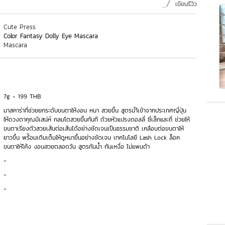
เขียนรีวิว
Cute Press
Color Fantasy Dolly Eye Mascara
Mascara
7g
199 THB
มาสคาร่าที่ช่วยยกระดับขนตาให้งอน หนา สวยขึ้น สูตรนำ้เข้าจากประเทศญี่ปุ่น
ให้ดวงตาคุณมีเสน่ห์ กลมโตสวยขึ้นทันที ด้วยหัวแปรงดอลลี่ ซี่เล็กและถี่ ช่วยให้
ขนตาเรียงตัวสวยเส้นต่อเส้นได้อย่างชัดเจนเป็นธรรมชาติ เคลือบต่อขนตาให้
ยาวขึ้น พร้ิอมเติมเต็มให้ดูหนาขึ้นอย่างชัดเจน เทคโนโลยี Lash Lock ล็อค
ขนตาให้โค้ง งอนสวยตลอดวัน สูตรกันน้ำ กันเหงื่อ ไม่แพนด้า
-
-
-