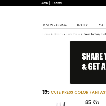
Login
Register
REVIEW RANKING
BRANDS
CATE
Home
>
Brands
>
Cute Press
>
Color Fantasy Dol
รีวิว
CUTE PRESS COLOR FANTAS
85
รีวิว