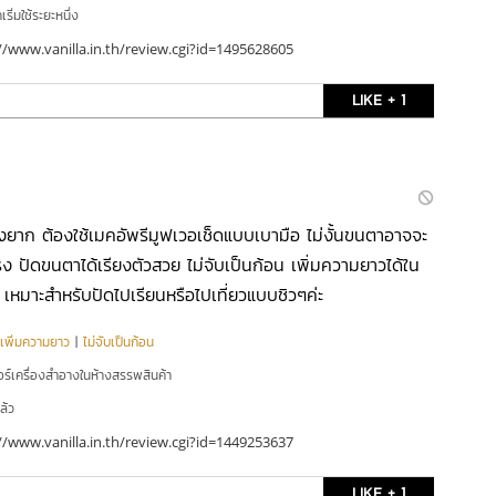
ริ่มใช้ระยะหนึ่ง
//www.vanilla.in.th/review.cgi?id=1495628605
LIKE + 1
างยาก ต้องใช้เมคอัพรีมูฟเวอเช็ดแบบเบามือ ไม่งั้นขนตาอาจจะ
ง ปัดขนตาได้เรียงตัวสวย ไม่จับเป็นก้อน เพิ่มความยาวได้ใน
 เหมาะสำหรับปัดไปเรียนหรือไปเที่ยวแบบชิวๆค่ะ
เพิ่มความยาว
|
ไม่จับเป็นก้อน
อร์เครื่องสำอางในห้างสรรพสินค้า
ล้ว
//www.vanilla.in.th/review.cgi?id=1449253637
LIKE + 1