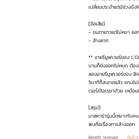
เปลี่ยนประจำแต่มีช่วงนึงไ
[ข้อเสีย]
- ขนตายาวแต่ไม่หนา ออ
- ล้างยาก
** อายรีมูฟเวอร์ของ L'Or
นานก็ยังออกไม่หมด ต้องถู
ลองอายรีมูฟเวอร์ของ Bior
วินาทีก็สะอาดแล้ว แทบไม่ต
เวอร์บีโอเรมาด้วย เหมือนใช
[สรุป]
มาสคาร่ารุ่นนี้เหมาะกับค
พบคือเรื่องการล้างออก
Benefit received :
กันน้ำ
|