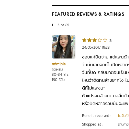
FEATURED REVIEWS
& RATINGS
1 - 3
of
85
3
24/05/2017 19:23
ชอบแค่ปัดง่าย แต่แพนด้าอ
วันนั้นเลยจัดเต็มปัดหล
mimipie
ผิวผสม
วันที่ปัด กลับมาตอนเย็
30-34 Yrs
ไหนว่าติดทนล้างยากไง ไ
190 รีวิว
ดีที่ไม่แพงนะ
หัวแปรงคล้ายเมเบลลีนตั
หรือปัดหลายรอบมันจะแพน
Benefit received :
ไม่จับเป
Shopped at :
ร้านค้า