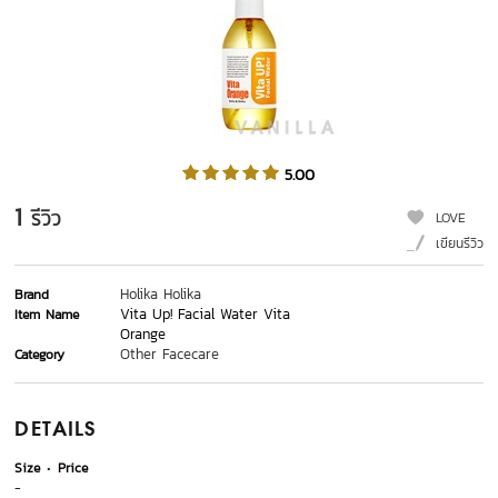
5.00
1
รีวิว
LOVE
เขียนรีวิว
Holika Holika
Brand
Vita Up! Facial Water Vita
Item Name
Orange
Other Facecare
Category
DETAILS
Size
Price
-