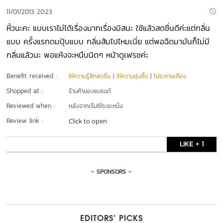
11/01/2013 20:23
หิ้วนะคะ แบบเราไม่ได้เรื่องมากเรื่องมิสนะ ใช้แล้วสดชื่นดีค่ะแต่กลิ่น
แบบ ครั้งแรกดมปุ้บแบบ กลิ่นส้มไปไหมเนี่ย แต่พอฉีดมามันก็ไม่มี
กลิ่นแล้วนะ พอแห้งจะหนึบนิดๆ หน้าดูเฟรชค่ะ
Benefit received :
ให้ความรู้สึกสดชื่น
|
ให้ความชุ่มชื้น
|
ไม่ระคายเคือง
Shopped at :
ร้านค้าของแบรนด์
Reviewed when :
หลังจากเริ่มใช้ระยะหนึ่ง
Review link :
Click to open
LIKE + 1
- SPONSORS -
EDITORS’ PICKS