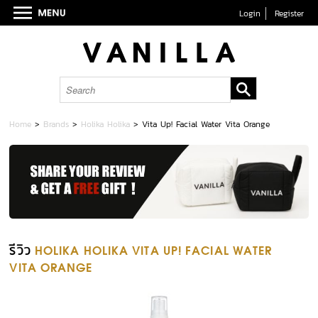
Login
Register
Home
>
Brands
>
Holika Holika
>
Vita Up! Facial Water Vita Orange
รีวิว
HOLIKA HOLIKA VITA UP! FACIAL WATER
VITA ORANGE