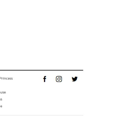
Princess
ouse
ss
ne