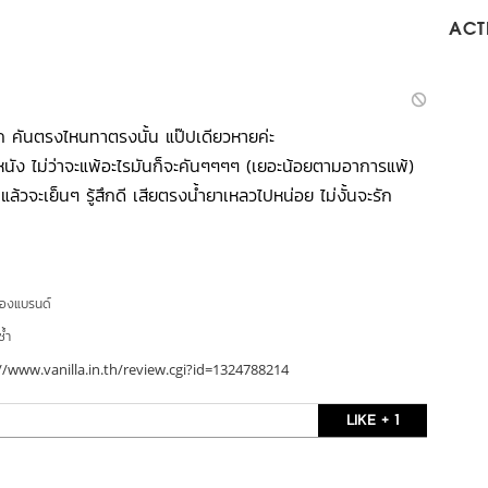
ACTI
 คันตรงไหนทาตรงนั้น แป๊ปเดียวหายค่ะ
หนัง ไม่ว่าจะแพ้อะไรมันก็จะคันๆๆๆๆ (เยอะน้อยตามอาการแพ้)
ล้วจะเย็นๆ รู้สึกดี เสียตรงน้ำยาเหลวไปหน่อย ไม่งั้นจะรัก
ของแบรนด์
ซ้ำ
//www.vanilla.in.th/review.cgi?id=1324788214
LIKE + 1