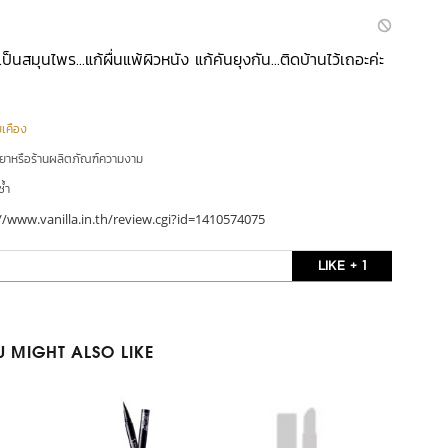
เป็นสมุนไพร...แก้ผื่นแพ้ผิวหนัง แก้คันยุงกัน...ติดบ้านไว้เถอะค่ะ
ยเคือง
ยยาหรือร้านผลิตภัณฑ์ความงาม
ซ้ำ
//www.vanilla.in.th/review.cgi?id=1410574075
LIKE + 1
 MIGHT ALSO LIKE