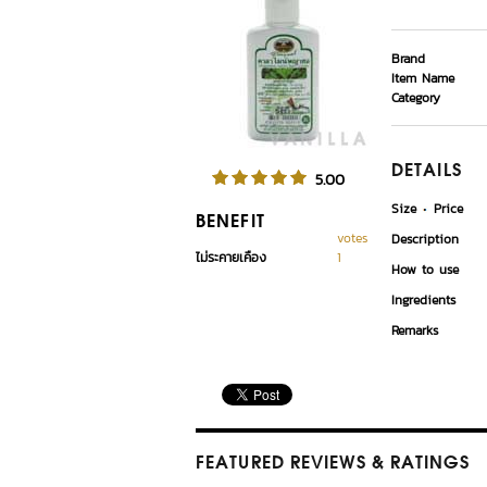
Brand
Item Name
Category
DETAILS
5.00
Size
Price
BENEFIT
votes
Description
ไม่ระคายเคือง
1
How to use
Ingredients
Remarks
FEATURED REVIEWS
& RATINGS