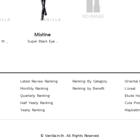
e
Mistine
M ...
Super Black Eye ...
Latest Review Ranking
Ranking By Category
Oriental 
Monthly Ranking
Ranking by Benefit
L'oreal
Quarterly Ranking
Etude H
Half Yearly Ranking
Cute Pre
Yearly Ranking
Maybelli
© Vanilla.in.th. All Rights Reserved.