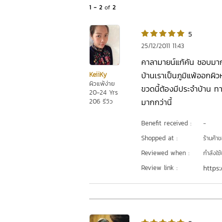
1 - 2
of
2
5
25/12/2011 11:43
คาลามายน์แก้คัน ชอบมาก
บ้านเราเป็นภูมิแพ้ออกผิว
KeiiKy
ผิวแพ้ง่าย
ขวดนี้ต้องมีประจำบ้าน ทาแ
20-24 Yrs
มากกว่านี้
206 รีวิว
Benefit received :
-
Shopped at :
ร้านค้า
Reviewed when :
กำลังใช้
Review link :
https: