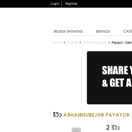
Login
Register
REVIEW RANKING
BRANDS
CATE
Home
>
Brands
>
Abhaibhubejhr
>
Payayor Cala
รีวิว
ABHAIBHUBEJHR PAYAYOR
2
รีวิว