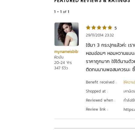
FEATURED REVIEWS
& RATINGS
1 - 1
of
1
5
29/11/2014 23:32
ใช้มา 3 กระปุกแล้วค่ะ เรา
mynameisbibi
หอมอ่อนๆ หอมหวานแบบสดชื่
ผิวมัน
ราคาถูกมาก ใช้ได้นานด้
20-24 Yrs
347 รีวิว
ติดทนนานพอสมควรนะ ซื้อ
Benefit received :
ให้ความร
Shopped at :
เคาน์เต
Reviewed when :
กำลังใช้
Review link :
https: