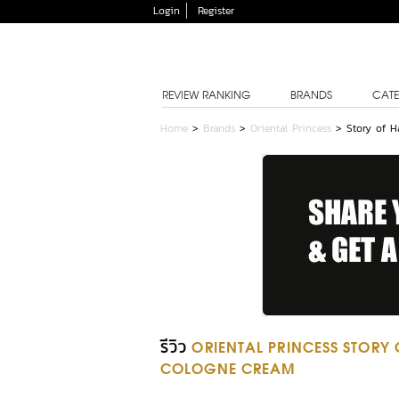
Login
Register
REVIEW RANKING
BRANDS
CATE
Home
>
Brands
>
Oriental Princess
>
Story of H
รีวิว
ORIENTAL PRINCESS STORY 
COLOGNE CREAM