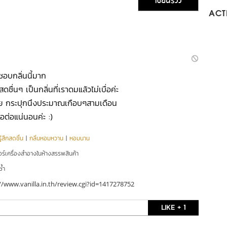
เขียนรีวิว
ACTI
ชอบกลิ่นนี้มาก
นๆ เป็นกลิ่นที่เราดมแล้วไม่เบื่อค่ะ
วย กระปุกนึงประมาณเกือบๆสามเดือน
ต่อแน่นอนค่ะ :)
ู้สึกสดชื่น
|
กลิ่นหอมหวาน
|
หอมนาน
อร์เครื่องสำอางในห้างสรรพสินค้า
ซ้ำ
//www.vanilla.in.th/review.cgi?id=1417278752
LIKE + 1