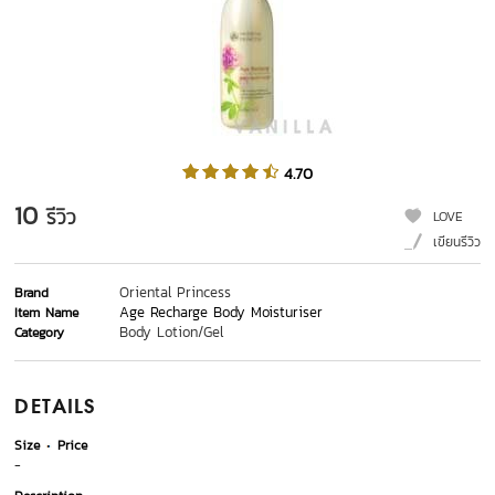
4.70
10
รีวิว
LOVE
เขียนรีวิว
Oriental Princess
Brand
Age Recharge Body Moisturiser
Item Name
Body Lotion/Gel
Category
DETAILS
Size
Price
-