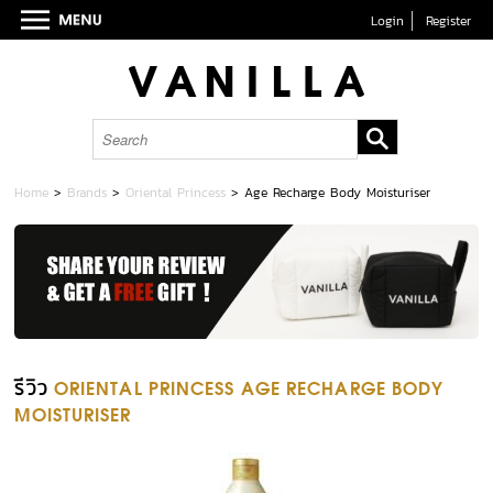
Login
Register
Home
>
Brands
>
Oriental Princess
>
Age Recharge Body Moisturiser
รีวิว
ORIENTAL PRINCESS AGE RECHARGE BODY
MOISTURISER