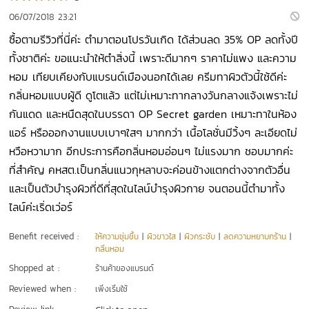
06/07/2018 23:21
ซื้อตามรีวิวที่นี่ค่ะ ตำมาตอนโปรวันเกิด ได้ส่วนลด 35% OP ลดทั้งปี
ทั้งชาติค่ะ ขอแนะนำให้ตำสิ่งนี้ เพราะดีมากๆ ราคาไม่แพง และความ
หอม เทียบเคียงกับแบรนด์เมืองนอกได้เลย ครีมทาผิวตัวนี้ใช้ดีค่ะ
กลิ่นหอมแบบผู้ดี ดูโตแล้ว แต่ไม่เหมาะทากลางวันกลางแจ้งเพราะไม่
กันแดด และหนืดสุดในบรรดา OP Secret garden เหมาะทาในห้อง
แอร์ หรือออกงานแบบเบาๆใสๆ มากกว่า เนื้อโลชั่นมีวิ้งๆ ละเอียดไม่
หวือหวามาก อีกประการคือกลิ่นหอมอ่อนๆ ไม่แรงมาก ชอบมากค่ะ
ที่สำคัญ คหสต.เป็นกลิ่นแนวกุหลาบจะค่อนข้างแตกต่างจากตัวอื่น
และเป็นตัวบำรุงผิวที่ดีที่สุดในไลน์บำรุงผิวกาย จนตอนนี้ตำมาทั้ง
ไลน์ค่ะเริ่ดเว่อร์
Benefit received :
ให้ความชุ่มชื้น
|
ผิวขาวใส
|
ผิวกระชับ
|
ลดความหยาบกร้าน
|
กลิ่นหอม
Shopped at :
ร้านค้าของแบรนด์
Reviewed when :
เพิ่งเริ่มใช้