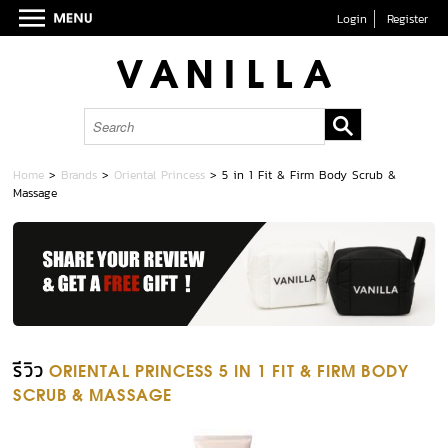
Login
Register
Home
>
Brands
>
Oriental Princess
>
5 in 1 Fit & Firm Body Scrub &
Massage
รีวิว
ORIENTAL PRINCESS 5 IN 1 FIT & FIRM BODY
SCRUB & MASSAGE