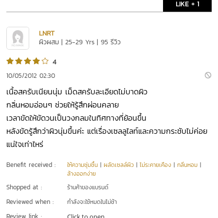
LIKE + 1
LNRT
ผิวผสม | 25-29 Yrs | 95 รีวิว
4
10/05/2012 02:30
เนื้อสครับเนียนนุ่ม เม็ดสครับละเอียดไม่บาดผิว
กลิ่นหอมอ่อนๆ ช่วยให้รู้สึกผ่อนคลาย
เวลาขัดให้ขัดวนเป็นวงกลมในทิศทางที่ย้อนขึ้น
หลังขัดรู้สึกว่าผิวนุ่มขึ้นค่ะ แต่เรื่องเซลลูไลท์และความกระชับไม่ค่อย
แน่ใจเท่าไหร่
Benefit received :
ให้ความชุ่มชื้น
|
ผลัดเซลล์ผิว
|
ไม่ระคายเคือง
|
กลิ่นหอม
|
ล้างออกง่าย
Shopped at :
ร้านค้าของแบรนด์
Reviewed when :
กำลังจะใช้หมดในไม่ช้า
Review link :
Click to open