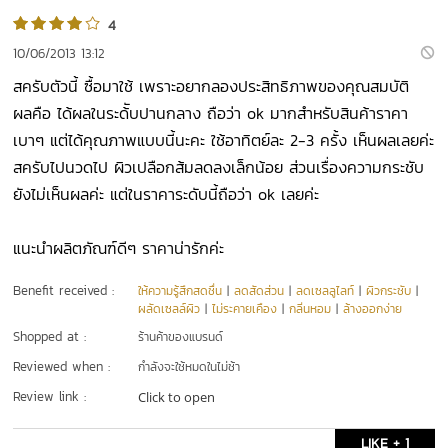
4
10/06/2013 13:12
สครับตัวนี้ ซื้อมาใช้ เพราะอยากลองประสิทธิภาพของคุณสมบัติ
ผลคือ ได้ผลในระด้ับปานกลาง ถือว่า ok มากสำหรับสินค้าราคา
เบาๆ แต่ได้คุณภาพแบบนี้นะคะ ใช้อาทิตย์ละ 2-3 ครั้ง เห็นผลเลยค่ะ
สครับไปนวดไป ผิวเปลือกส้มลดลงเล็กน้อย ส่วนเรื่องความกระชับ
ยังไม่เห็นผลค่ะ แต่ในราคาระดับนี้ถือว่า ok เลยค่ะ
แนะนำผลิตภัณฑ์ดีๆ ราคาน่ารักค่ะ
Benefit received :
ให้ความรู้สึกสดชื่น
|
ลดสัดส่วน
|
ลดเซลลูไลท์
|
ผิวกระชับ
|
ผลัดเซลล์ผิว
|
ไม่ระคายเคือง
|
กลิ่นหอม
|
ล้างออกง่าย
Shopped at :
ร้านค้าของแบรนด์
Reviewed when :
กำลังจะใช้หมดในไม่ช้า
Review link :
Click to open
LIKE + 1