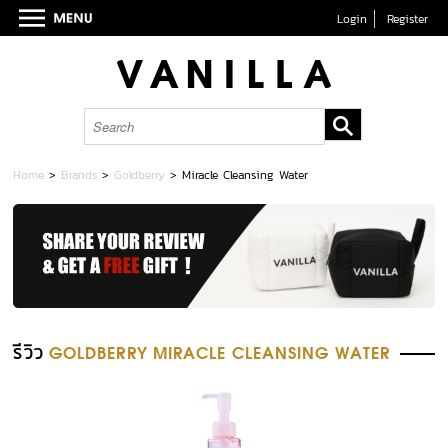
Login
Register
Home
>
Brands
>
Goldberry
>
Miracle Cleansing Water
รีวิว
GOLDBERRY MIRACLE CLEANSING WATER