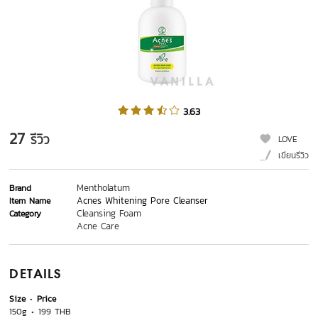
3.63
27
รีวิว
LOVE
เขียนรีวิว
Mentholatum
Brand
Acnes Whitening Pore Cleanser
Item Name
Cleansing Foam
Category
Acne Care
DETAILS
Size
Price
150g
199 THB