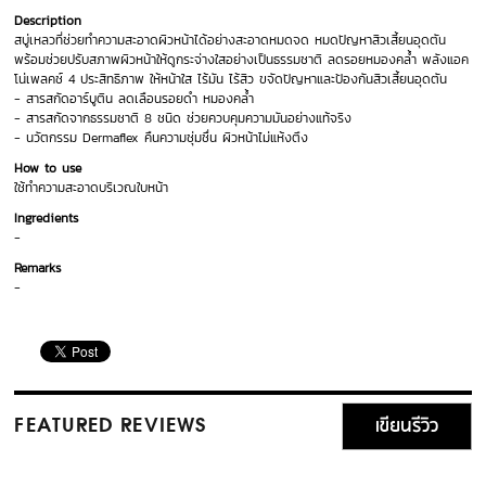
Description
สบู่เหลวที่ช่วยทำความสะอาดผิวหน้าได้อย่างสะอาดหมดจด หมดปัญหาสิวเสี้ยนอุดตัน
พร้อมช่วยปรับสภาพผิวหน้าให้ดูกระจ่างใสอย่างเป็นธรรมชาติ ลดรอยหมองคล้ำ พลังแอค
โน่เพลคช์ 4 ประสิทธิภาพ ให้หน้าใส ไร้มัน ไร้สิว ขจัดปัญหาและป้องกันสิวเสี้ยนอุดตัน
- สารสกัดอาร์บูติน ลดเลือนรอยดำ หมองคล้ำ
- สารสกัดจากธรรมชาติ 8 ชนิด ช่วยควบคุมความมันอย่างแท้จริง
- นวัตกรรม Dermaflex คืนความชุ่มชื่น ผิวหน้าไม่แห้งตึง
How to use
ใช้ทำความสะอาดบริเวณใบหน้า
Ingredients
-
Remarks
-
เขียนรีวิว
FEATURED REVIEWS