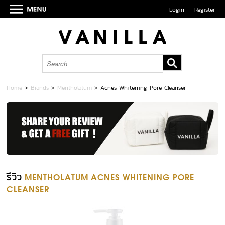
Login
Register
Home
>
Brands
>
Mentholatum
>
Acnes Whitening Pore Cleanser
รีวิว
MENTHOLATUM ACNES WHITENING PORE
CLEANSER