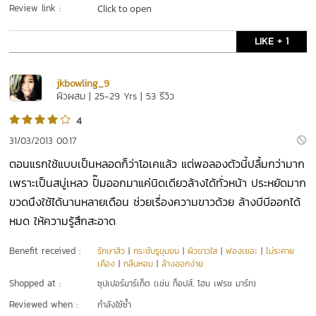
Review link :
Click to open
LIKE + 1
jkbowling_9
ผิวผสม | 25-29 Yrs | 53 รีวิว
4
31/03/2013 00:17
ตอนแรกใช้แบบเป็นหลอดก็ว่าโอเคแล้ว แต่พอลองตัวนี้ปลื้มกว่ามาก
เพราะเป็นสบู่เหลว ปั๊มออกมาแค่นิดเดียวล้างได้ทั่วหน้า ประหยัดมาก
ขวดนึงใช้ได้นานหลายเดือน ช่วยเรื่องความขาวด้วย ล้างบีบีออกได้
หมด ให้ความรู้สึกสะอาด
Benefit received :
รักษาสิว
|
กระชับรูขุมขน
|
ผิวขาวใส
|
ฟองเยอะ
|
ไม่ระคาย
เคือง
|
กลิ่นหอม
|
ล้างออกง่าย
Shopped at :
ซุปเปอร์มาร์เก็ต (เช่น ท็อปส์, โฮม เฟรช มาร์ท)
Reviewed when :
กำลังใช้ซ้ำ