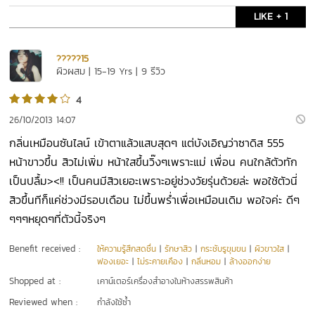
LIKE + 1
?????15
ผิวผสม | 15-19 Yrs | 9 รีวิว
4
26/10/2013 14:07
กลิ่นเหมือนซันไลน์ เข้าตาแล้วแสบสุดๆ แต่บังเอิญว่าซาดิส 555
หน้าขาวขึ้น สิวไม่เพิ่ม หน้าใสขึ้นวิ๊งๆเพราะแม่ เพื่อน คนใกล้ตัวทัก
เป็นปลื้ม><!! เป็นคนมีสิวเยอะเพราะอยู่ช่วงวัยรุ่นด้วยล่ะ พอใช้ตัวนี่
สิวขึ้นทีก็แค่ช่วงมีรอบเดือน ไม่ขึ้นพร่ำเพื่อเหมือนเดิม พอใจค่ะ ดีๆ
ๆๆๆหยุดๆที่ตัวนี้จริงๆ
Benefit received :
ให้ความรู้สึกสดชื่น
|
รักษาสิว
|
กระชับรูขุมขน
|
ผิวขาวใส
|
ฟองเยอะ
|
ไม่ระคายเคือง
|
กลิ่นหอม
|
ล้างออกง่าย
Shopped at :
เคาน์เตอร์เครื่องสำอางในห้างสรรพสินค้า
Reviewed when :
กำลังใช้ซ้ำ