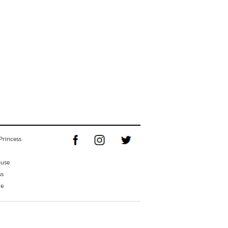
Princess
ouse
ss
ne