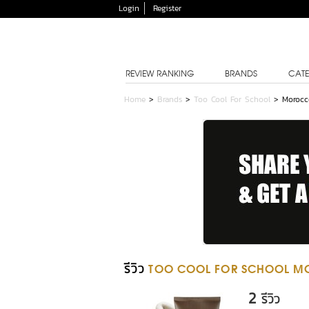
Login
Register
REVIEW RANKING
BRANDS
CATE
Home
>
Brands
>
Too Cool For School
>
Morocc
รีวิว
TOO COOL FOR SCHOOL M
2
รีวิว