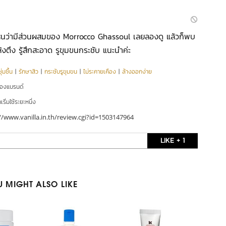
เห็นว่ามีส่วนผสมของ Morrocco Ghassoul เลยลองดู แล้วก็พบ
ห้งตึง รู้สึกสะอาด รูขุมขนกระชับ แนะนำค่ะ
่มชื้น
|
รักษาสิว
|
กระชับรูขุมขน
|
ไม่ระคายเคือง
|
ล้างออกง่าย
ของแบรนด์
ริ่มใช้ระยะหนึ่ง
//www.vanilla.in.th/review.cgi?id=1503147964
LIKE + 1
 MIGHT ALSO LIKE