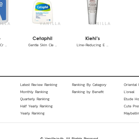
e
Cetaphil
Kiehl's
r ...
Gentle Skin Cle ...
Line-Reducing E ...
Latest Review Ranking
Ranking By Category
Oriental 
Monthly Ranking
Ranking by Benefit
L'oreal
Quarterly Ranking
Etude H
Half Yearly Ranking
Cute Pre
Yearly Ranking
Maybelli
© Vanilla.in.th. All Rights Reserved.