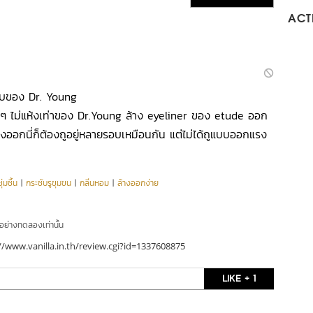
ACTI
ับของ Dr. Young
าใสๆ ไม่แห้งเท่าของ Dr.Young ล้าง eyeliner ของ etude ออก
้างออกนี่ก็ต้องถูอยู่หลายรอบเหมือนกัน แต่ไม่ได้ถูแบบออกแรง
่มชื้น
|
กระชับรูขุมขน
|
กลิ่นหอม
|
ล้างออกง่าย
ัวอย่างทดลองเท่านั้น
//www.vanilla.in.th/review.cgi?id=1337608875
LIKE + 1