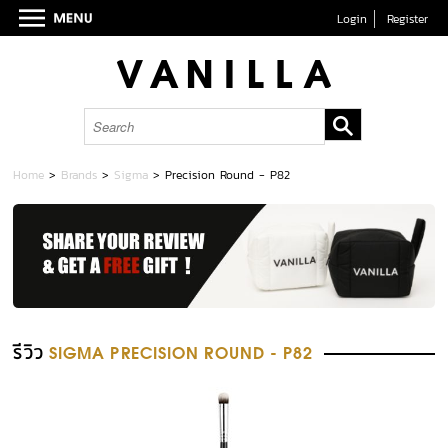
Login
Register
Home
>
Brands
>
Sigma
>
Precision Round - P82
รีวิว
SIGMA PRECISION ROUND - P82