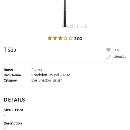
3.00
1
รีวิว
LOVE
เขียนรีวิว
Sigma
Brand
Precision Round - P82
Item Name
Eye Shadow Brush
Category
DETAILS
Size
Price
-
Description
-