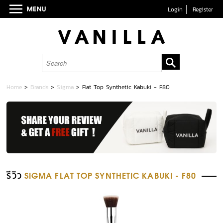
Login
Register
Home
>
Brands
>
Sigma
>
Flat Top Synthetic Kabuki - F80
รีวิว
SIGMA FLAT TOP SYNTHETIC KABUKI - F80