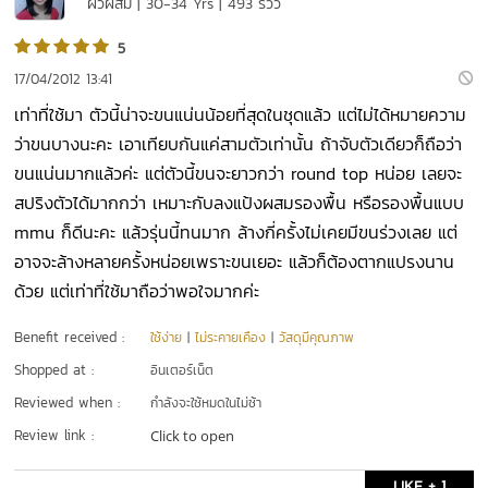
ผิวผสม | 30-34 Yrs | 493 รีวิว
5
17/04/2012 13:41
เท่าที่ใช้มา ตัวนี้น่าจะขนแน่นน้อยที่สุดในชุดแล้ว แต่ไม่ได้หมายความ
ว่าขนบางนะคะ เอาเทียบกันแค่สามตัวเท่านั้น ถ้าจับตัวเดียวก็ถือว่า
ขนแน่นมากแล้วค่ะ แต่ตัวนี้ขนจะยาวกว่า round top หน่อย เลยจะ
สปริงตัวได้มากกว่า เหมาะกับลงแป้งผสมรองพื้น หรือรองพื้นแบบ
mmu ก็ดีนะคะ แล้วรุ่นนี้ทนมาก ล้างกี่ครั้งไม่เคยมีขนร่วงเลย แต่
อาจจะล้างหลายครั้งหน่อยเพราะขนเยอะ แล้วก็ต้องตากแปรงนาน
ด้วย แต่เท่าที่ใช้มาถือว่าพอใจมากค่ะ
Benefit received :
ใช้ง่าย
|
ไม่ระคายเคือง
|
วัสดุมีคุณภาพ
Shopped at :
อินเตอร์เน็ต
Reviewed when :
กำลังจะใช้หมดในไม่ช้า
Review link :
Click to open
LIKE + 1