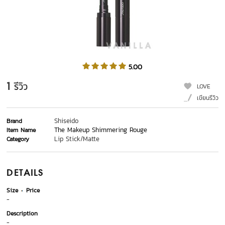
5.00
1
รีวิว
LOVE
เขียนรีวิว
Shiseido
Brand
The Makeup Shimmering Rouge
Item Name
Lip Stick/Matte
Category
DETAILS
Size
Price
-
Description
-