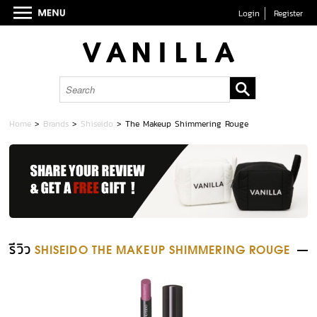
Login
Register
Home
>
Brands
>
Shiseido
>
The Makeup Shimmering Rouge
รีวิว
SHISEIDO THE MAKEUP SHIMMERING ROUGE