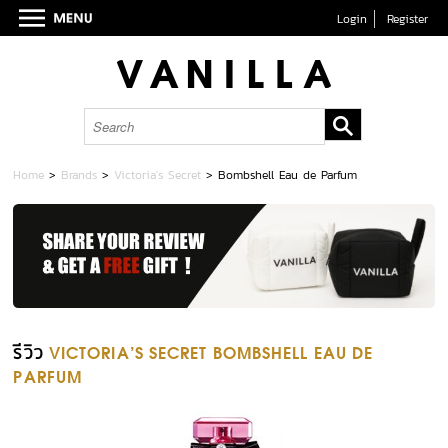
Login
Register
Home
>
Brands
>
Victoria's Secret
>
Bombshell Eau de Parfum
รีวิว
VICTORIA'S SECRET BOMBSHELL EAU DE
PARFUM