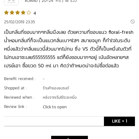
ผิวผสม | 20-24 Yrs | 18 รีวิว
4
25/02/2019 23:35
เป็นกลิ่นที่ชอบมากๆกลิ่นนึงเลย ด้วยความที่ชอบแนว floral-fresh
น้ำหอมกลิ่นที่ก็จะเป็นแนวกลิ่นเบาๆใสๆ สบายจมูก ก็ทำใจในระดับ
หนึ่งแล้วว่ากลิ่นแนวนี้ส่วนมากไม่ทน ซึ่ง VS ตัวนี้ก็เป็นหนึ่งในตัวที่
ไม่ทนเอาซะเลย555555555 แต่ก็ยังชอบมากๆอยู่ เน้นอัดหลายๆส
เปรย์เอา ซื้อขวด 50 ml มา คิดว่าถ้าหมดน่าจะไม่ซื้อต่อแล้ว
Benefit received :
-
Shopped at :
ร้านค้าของแบรนด์
Reviewed when :
หลังจากเริ่มใช้ระยะหนึ่ง
Review link :
Click to open
LIKE + 1