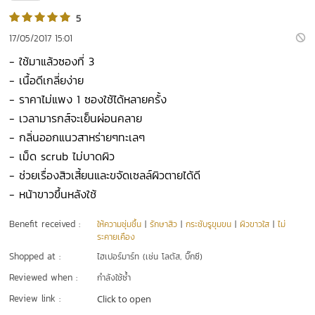
5
17/05/2017 15:01
- ใช้มาแล้วซองที่ 3
- เนื้อดีเกลี่ยง่าย
- ราคาไม่แพง 1 ซองใช้ได้หลายครั้ง
- เวลามารกส์จะเย็นผ่อนคลาย
- กลิ่นออกแนวสาหร่ายๆทะเลๆ
- เม็ด scrub ไม่บาดผิว
- ช่วยเรื่องสิวเสี้ยนและขจัดเซลล์ผิวตายได้ดี
- หน้าขาวขึ้นหลังใช้
Benefit received :
ให้ความชุ่มชื้น
|
รักษาสิว
|
กระชับรูขุมขน
|
ผิวขาวใส
|
ไม่
ระคายเคือง
Shopped at :
ไฮเปอร์มาร์ท (เช่น โลตัส, บิ๊กซี)
Reviewed when :
กำลังใช้ซ้ำ
Review link :
Click to open