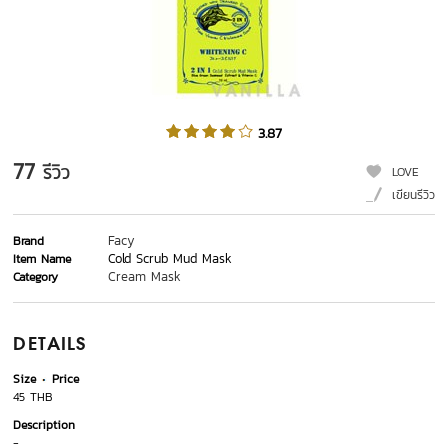
3.87
77
รีวิว
LOVE
เขียนรีวิว
Facy
Brand
Cold Scrub Mud Mask
Item Name
Cream Mask
Category
DETAILS
Size
Price
45 THB
Description
-