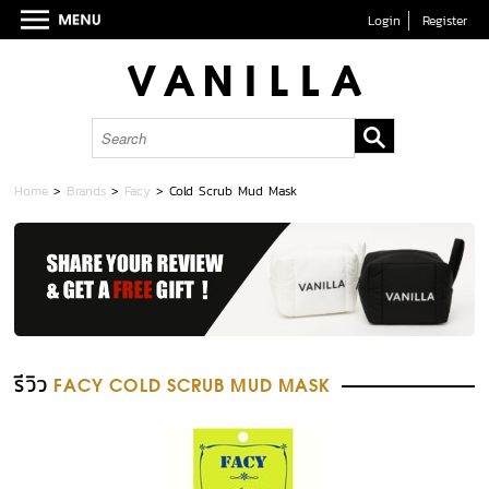
Login
Register
Home
>
Brands
>
Facy
>
Cold Scrub Mud Mask
รีวิว
FACY COLD SCRUB MUD MASK