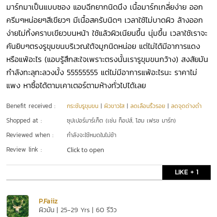
มาร์กมาเป็นแบบซอง แอบฉีกยากนิดนึง เนื้อมาร์กเกลี่ยง่าย ออก
ครีมๆหน่อยๆสีเขียวๆ มีเนื้อสครับนิดๆ เวลาใช้ไม่บาดผิว ล้างออก
ง่ายไม่ทิ้งคราบเขียวบนหน้า ใช้แล้วผิวเนียนขึ้น นุ่มขึ้น เวลาใช้เราจะ
คันยิบๆตรงรูขุมขนบริเวณใต้จมูกนิดหน่อย แต่ไม่ได้มีอาการแดง
หรือแพ้อะไร (แอบรู้สึกสะใจเพราะตรงนั้นเรารูขุมขนกว้าง) สงสัยมัน
กำลังทะลุทะลวงมั้ง 55555555 แต่ไม่มีอาการแพ้อะไรนะ ราคาไม่
แพง หาซื้อได้ตามเคาเตอร์ตามห้างทั่วไปได้เลย
Benefit received :
กระชับรูขุมขน
|
ผิวขาวใส
|
ลดเลือนริ้วรอย
|
ลดจุดด่างดำ
Shopped at :
ซุปเปอร์มาร์เก็ต (เช่น ท็อปส์, โฮม เฟรช มาร์ท)
Reviewed when :
กำลังจะใช้หมดในไม่ช้า
Review link :
Click to open
LIKE + 1
P.Faiiz
ผิวมัน | 25-29 Yrs | 60 รีวิว