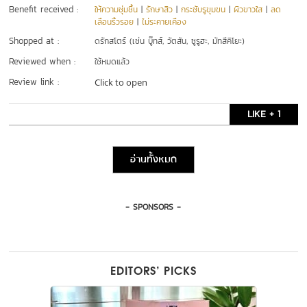
Benefit received :
ให้ความชุ่มชื้น
|
รักษาสิว
|
กระชับรูขุมขน
|
ผิวขาวใส
|
ลด
เลือนริ้วรอย
|
ไม่ระคายเคือง
Shopped at :
ดรักสโตร์ (เช่น บู๊ทส์, วัตสัน, ซูรูฮะ, มัทสึคิโยะ)
Reviewed when :
ใช้หมดแล้ว
Review link :
Click to open
LIKE + 1
อ่านทั้งหมด
- SPONSORS -
EDITORS’ PICKS