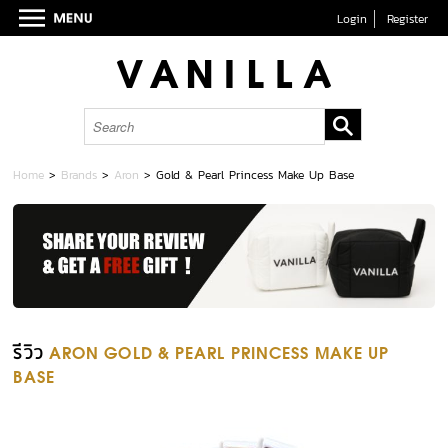
Login
Register
Home
>
Brands
>
Aron
>
Gold & Pearl Princess Make Up Base
รีวิว
ARON GOLD & PEARL PRINCESS MAKE UP
BASE