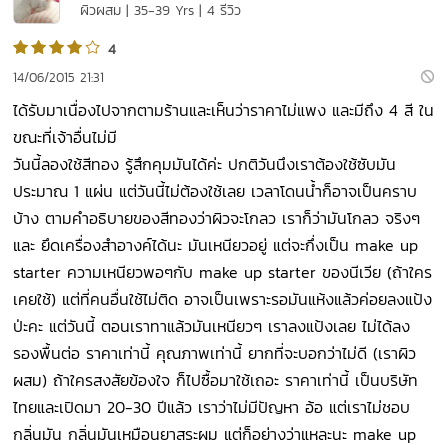
ผิวผสม | 35-39 Yrs | 4 รีวิว
4
14/06/2015 21:31
ได้รับมาเนื่องไปจากตามร้านและเห็นว่าราคาไม่แพง และมีถึง 4 สี ใน
ขณะที่เจ้าอื่นไม่มี
วันนี้ลองใช้สีทอง รู้สึกคุมมันได้ค่ะ ปกติวันนึงเราต้องใช้ซับมัน
ประมาณ 1 แผ่น แต่วันนี้ไม่ต้องใช้เลย เวลาโดนน้ำก็อาจเป็นคราบ
บ้าง ตามคำอธิบายของสีทองว่าผิวจะโกลว เราก็ว่ามันโกลว จริงๆ
และ ยึดเครื่องสำอางค์ได้นะ มันเหนียวอยู่ แต่จะกึ่งเป็น make up
starter ความเหนียวพอๆกับ make up starter ของนีเวีย (ถ้าใคร
เคยใช้) แต่ที่คนอื่นใช้ไม่ติด อาจเป็นเพราะรอมันแห้งแล้วค่อยลงแป้ง
ป่ะคะ แต่วันนี้ ตอนเราทาแล้วมันเหนียวๆ เราลงแป้งเลย ไม่ได้ลง
รองพื้นต่อ ราคาเท่านี้ คุณภาพเท่านี้ ยากที่จะบอกว่าไม่ดี (เราผิว
ผสม) ถ้าใครสงสัยข้องใจ ก็ไปซื้อมาใช้เถอะ ราคาเท่านี้ เป็นบริษัท
ไทยและเปิดมา 20-30 ปีแล้ว เราว่าไม่มีปัญหา อ้อ แต่เราไม่ชอบ
กลิ่นมัน กลิ่นมันเหมือนยาสระผม แต่ก็อย่างว่าแหละนะ make up