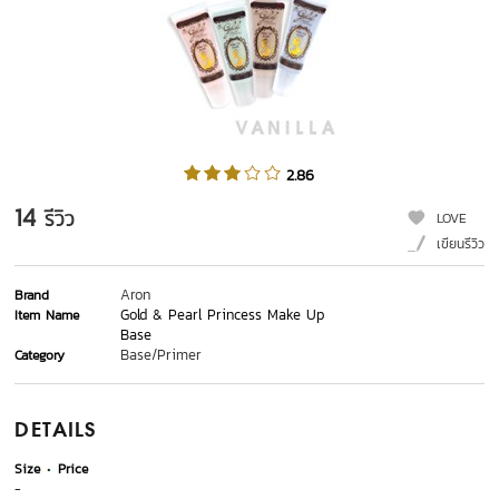
2.86
14
รีวิว
LOVE
เขียนรีวิว
Aron
Brand
Gold & Pearl Princess Make Up
Item Name
Base
Base/Primer
Category
DETAILS
Size
Price
-