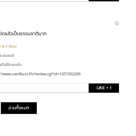
ปัดแล้วเป็นธรรมชาติมาก
กาย
|
สีสวย
ของแบรนด์
ริ่มใช้ระยะหนึ่ง
//www.vanilla.in.th/review.cgi?id=1357202269
LIKE + 1
อ่านทั้งหมด