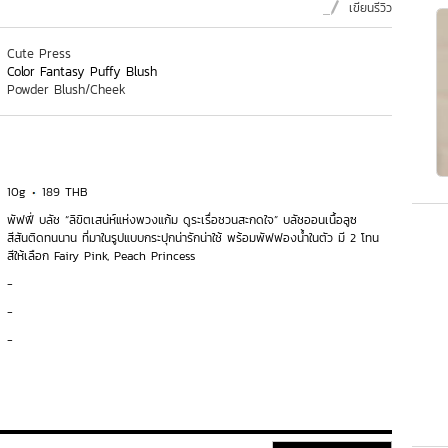
เขียนรีวิว
Cute Press
Color Fantasy Puffy Blush
Powder Blush/Cheek
10g
189 THB
พัฟฟี่ บลัช “ลิขิตเสน่ห์แห่งพวงแก้ม ดูระเรื่อชวนสะกดใจ” บลัชออนเนื้อลูซ
สีสันติดทนนาน ที่มาในรูปแบบกระปุกน่ารักน่าใช้ พร้อมพัฟฟองน้ำในตัว มี 2 โทน
สีให้เลือก Fairy Pink, Peach Princess
-
-
-