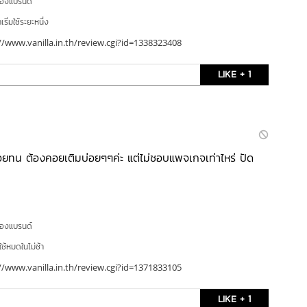
ของแบรนด์
ริ่มใช้ระยะหนึ่ง
//www.vanilla.in.th/review.cgi?id=1338323408
LIKE + 1
ค่อยทน ต้องคอยเติมบ่อยๆๆค่ะ แต่ไม่ชอบแพจเกจเท่าไหร่ ปัด
ของแบรนด์
ใช้หมดในไม่ช้า
//www.vanilla.in.th/review.cgi?id=1371833105
LIKE + 1