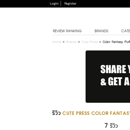
Login
Register
REVIEW RANKING
BRANDS
CATE
Home
>
Brands
>
Cute Press
>
Color Fantasy Puf
รีวิว
CUTE PRESS COLOR FANTAS
7
รีวิว