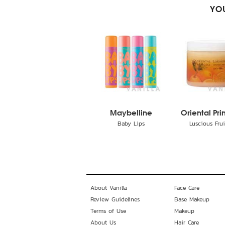
YOU
Maybelline
Oriental Prin
Baby Lips
Luscious Fruit
About Vanilla
Face Care
Review Guidelines
Base Makeup
Terms of Use
Makeup
About Us
Hair Care