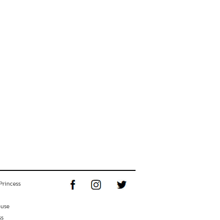
Princess
ouse
ss