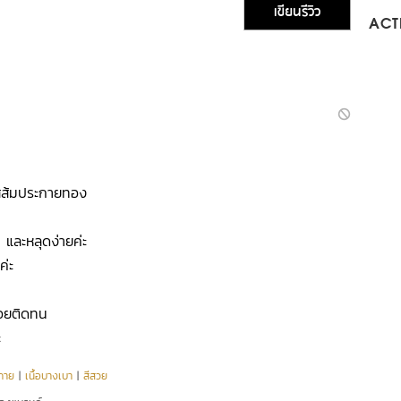
เขียนรีวิว
ACTI
สีส้มประกายทอง
 และหลุดง่ายค่ะ
ค่ะ
่อยติดทน
ะ
กาย
|
เนื้อบางเบา
|
สีสวย