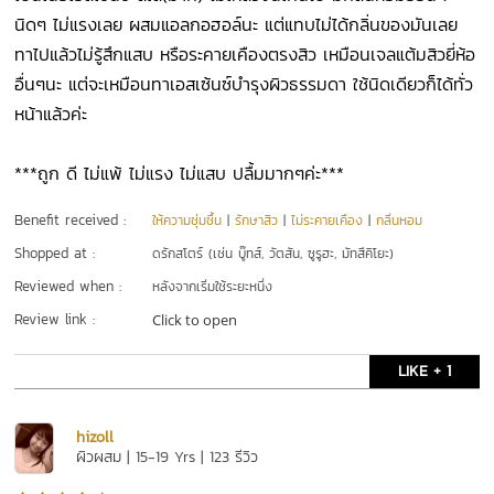
นิดๆ ไม่แรงเลย ผสมแอลกอฮอล์นะ แต่แทบไม่ได้กลิ่นของมันเลย
ทาไปแล้วไม่รู้สึกแสบ หรือระคายเคืองตรงสิว เหมือนเจลแต้มสิวยี่ห้อ
อื่นๆนะ แต่จะเหมือนทาเอสเซ้นซ์บำรุงผิวธรรมดา ใช้นิดเดียวก็ได้ทั่ว
หน้าแล้วค่ะ
***ถูก ดี ไม่แพ้ ไม่แรง ไม่แสบ ปลื้มมากๆค่ะ***
Benefit received :
ให้ความชุ่มชื้น
|
รักษาสิว
|
ไม่ระคายเคือง
|
กลิ่นหอม
Shopped at :
ดรักสโตร์ (เช่น บู๊ทส์, วัตสัน, ซูรูฮะ, มัทสึคิโยะ)
Reviewed when :
หลังจากเริ่มใช้ระยะหนึ่ง
Review link :
Click to open
LIKE + 1
hizoll
ผิวผสม | 15-19 Yrs | 123 รีวิว