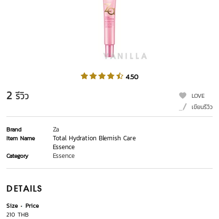
4.50
2
รีวิว
LOVE
เขียนรีวิว
Za
Brand
Total Hydration Blemish Care
Item Name
Essence
Essence
Category
DETAILS
Size
Price
210 THB