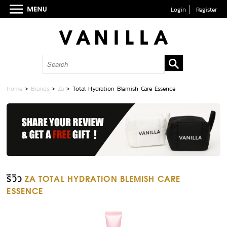
Login
Register
Home
>
Brands
>
Za
>
Total Hydration Blemish Care Essence
รีวิว
ZA TOTAL HYDRATION BLEMISH CARE
ESSENCE