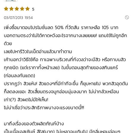
5
03/07/2013 19:54
เพิ่งซื้อมาตอนโปรโมชั่นลด 50% ที่วัตสัน ราคาเหลือ 105 บาท
บอกตามตรงว่าไม่ได้คาดหวังอะไรจากนางเลยยยย! แถมใช้ไม่ถูกอีก
ด้วย
เลยไปหารีวิวในเน็ตอ่านแล้วมาทำตาม
เค้าบอกว่าวิธีใช้คือ ทาเฉพาะบริเวณที่กังวลว่าจะมีสิว หรือทาบนสิว
ทุกชนิด (แต่เราทาทั้งหน้าเลย) ในขั้นตอนสุดท้ายของสกินแคร์
(ก่อนลงกันแดด)
ปรากฏว่า สิวแห้ง! สิวแดงๆที่มีท่าทีจะขึ้น ก็ยุบหายไป พวกสิวอุดตัน
ก็ลดลงเยอะ สิวเสี้ยนตรงจมูกอ่อนนุ่มลงมาก ไม่น่ากลัวเหมือน
เก่า(?) สิวผดไม่มีให้เห็น!
ไม่น่าเชื่อว่าประสิทธิภาพนางจะแรงขนาดนี้!!!
มาถึงเรื่องของตัวผลิตภัณฑ์บ้าง
เป็นเนื้อเอสเซ้นซ์ สีใส(มาก) ไม่เหลวจนเกินไป มีกลิ่นหอมอ่อนๆ