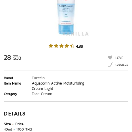
4.39
28
รีวิว
LOVE
เขียนรีวิว
Eucerin
Brand
Aquaporin Active Moisturising
Item Name
Cream Light
Face Cream
Category
DETAILS
Size
Price
40ml
1,100 THB