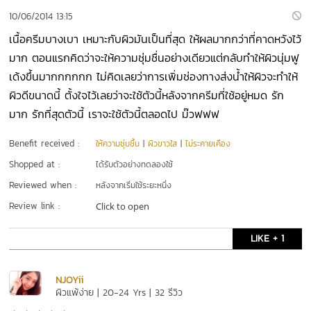
10/06/2014 13:15
เนื้อครีมบางเบา เหมาะกับผิวมันเป็นที่สุด ให้ผลมากกว่าที่คาดหวังไว้
มาก ตอนแรกคิดว่าจะให้ความชุ่มชื่นอย่างเดียวแต่กลับทำให้ผิวนุ่มฟู
เด้งขึ้นมากกกกกก ไม่คิดเลยว่าการเพิ่มช่องทางส่งนํ้าให้ผิวจะทำให้
ผิวดีขนาดนี้ ตั้งใจไว้เลยว่าจะใช้ตัวนี้หลังจากครีมที่ใช้อยู่หมด รัก
มาก รักที่สุดตัวนี้ เราจะใช้ตัวนี้ตลอดไป ม๊วฟฟฟ
Benefit received :
ให้ความชุ่มชื้น
|
ผิวขาวใส
|
ไม่ระคายเคือง
Shopped at :
ได้รับตัวอย่างทดลองใช้
Reviewed when :
หลังจากเริ่มใช้ระยะหนึ่ง
Review link :
Click to open
LIKE + 1
NJOYii
ผิวแพ้ง่าย | 20-24 Yrs | 32 รีวิว