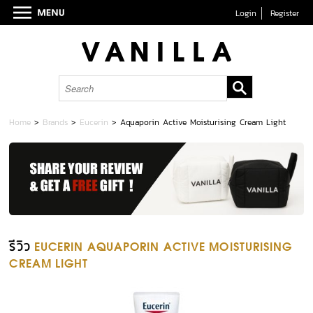
Login
Register
Home
>
Brands
>
Eucerin
>
Aquaporin Active Moisturising Cream Light
รีวิว
EUCERIN AQUAPORIN ACTIVE MOISTURISING
CREAM LIGHT