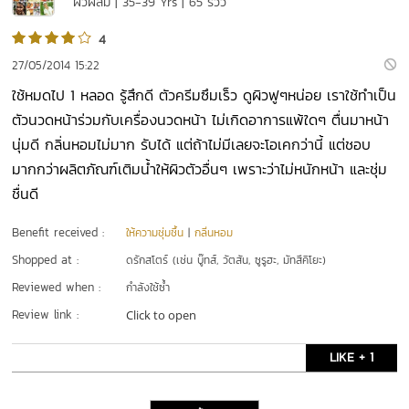
ผิวผสม | 35-39 Yrs | 65 รีวิว
4
27/05/2014 15:22
ใช้หมดไป 1 หลอด รู้สึกดี ตัวครีมซึมเร็ว ดูผิวฟูๆหน่อย เราใช้ทำเป็น
ตัวนวดหน้าร่วมกับเครื่องนวดหน้า ไม่เกิดอาการแพ้ใดๆ ตื่นมาหน้า
นุ่มดี กลิ่นหอมไม่มาก รับได้ แต่ถ้าไม่มีเลยจะโอเคกว่านี้ แต่ชอบ
มากกว่าผลิตภัณฑ์เติมน้ำให้ผิวตัวอื่นๆ เพราะว่าไม่หนักหน้า และชุ่ม
ชื่นดี
Benefit received :
ให้ความชุ่มชื้น
|
กลิ่นหอม
Shopped at :
ดรักสโตร์ (เช่น บู๊ทส์, วัตสัน, ซูรูฮะ, มัทสึคิโยะ)
Reviewed when :
กำลังใช้ซ้ำ
Review link :
Click to open
LIKE + 1