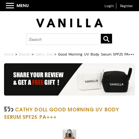
Login
Register
Home
>
Brands
>
Cathy Doll
>
Good Morning UV Body Serum SPF25 PA+++
รีวิว
CATHY DOLL GOOD MORNING UV BODY
SERUM SPF25 PA+++