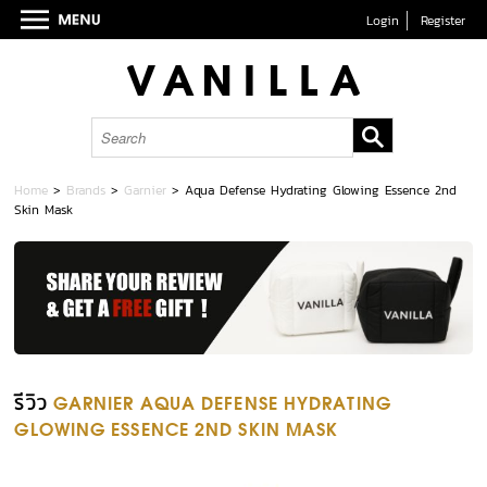
Login
Register
Home
>
Brands
>
Garnier
>
Aqua Defense Hydrating Glowing Essence 2nd
Skin Mask
รีวิว
GARNIER AQUA DEFENSE HYDRATING
GLOWING ESSENCE 2ND SKIN MASK