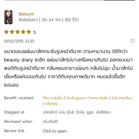
Benzyii
ผิวธรรมดา | 20-24 Yrs | 182 รีวิว
5
01/02/2015 22:35
ขนาดของแผ่นมาส์กกระชับรูปหน้าดีมาก ตามหามานาน ใช้ดีกว่า
beauty diary ซะอีก แผ่นมาส์กไม่บางหรือหนาเกินไป ออกแบบมา
พอดีกับรูปหน้าดีมาก กลิ่นหอมชาขาวอ่อนๆ กลิ่นไม่ฉุน น้ำมาส์กไม่
เยิ้มหรือแห้งจนเกินไป ราคาดีกับคุณภาพดีมาก หมดแล้วซื้ออีก
แน่นอน
Benefit received :
ให้ความชุ่มชื้น
|
กระชับรูขุมขน
|
ยกกระชับผิว
|
ไม่ระคายเคือง
|
กลิ่นหอม
Shopped at :
ดรักสโตร์ (เช่น บู๊ทส์, วัตสัน, ซูรูฮะ, มัทสึคิโยะ)
Reviewed when :
เพิ่งเริ่มใช้
Review link :
Click to open