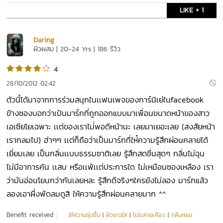
LIKE + 1
Daring
ผิวผสม | 20-24 Yrs | 186 รีวิว
4
28/10/2012 02:42
ตัวนี้ได้มาจากการร่วมสนุกในเเฟนเพจของการ์นิเย่ในfacebook
ข้างซองบอกว่าเป้นมาร์กที่ถูกออกแบบมาเพื่อนขนาดหน้าของสาว
เอเซียโยเฉพาะ เเต่ของเราไม่่พอดีหน้านะ เลยมาเยอะเลย (สงสัยหน้า
เรากลมไป) ฮ่าๆๆ เเต่ก็ถือว่าเป็นมาร์กที่ให่้ความรู้สึกผ่อนคลายได้
เยี่ยมเลย เป็นกลิ่นเเบบธรรมซาติเลย รู้สึกสดชื่นสุดๆ กลิ่นไม่ฉุน
ไม่มีอาการคัน เเสบ หรือเเพ้เเต่ประการใด ไม่เหมือนซองเหลือง เรา
ว่ามันอ่อนโยนกว่ากันเลยหละ รู้สึกดีจริงๆใครยังไม่ลอง มาร์กแล้ว
ลองเอาผึ่งพัดลมดูสิ ให้ความรู้สึกผ่อนคลายมาก ^^
Benefit received :
ให้ความชุ่มชื้น
|
ผิวขาวใส
|
ไม่ระคายเคือง
|
กลิ่นหอม