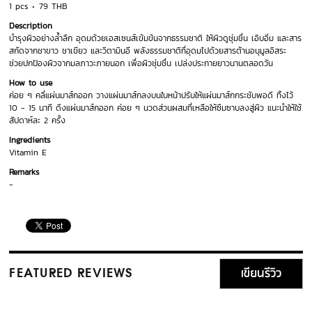
1 pcs
79 THB
Description
บำรุงผิวอย่างล้ำลึก อุดมด้วยเอสเซนส์เข้มข้นจากธรรมชาติ ให้ผิวดูชุ่มชื่น เอิบอิ่ม และสาร
สกัดจากชาขาว ชาเขียว และวิตามินอี พลังธรรมชาติที่อุดมไปด้วยสารต้านอนุมูลอิสระ
ช่วยปกป้องผิวจากมลภาวะภายนอก เพื่อผิวชุ่มชื่น เปล่งประกายยาวนานตลอดวัน
How to use
ค่อย ๆ คลี่แผ่นมาส์กออก วางแผ่นมาส์กลงบนใบหน้าปรับให้แผ่นมาส์กกระชับพอดี ทิ้งไว้
10 - 15 นาที ดึงแผ่นมาส์กออก ค่อย ๆ นวดส่วนผสมที่เหลือให้ซึมซาบลงสู่ผิว แนะนำให้ใช้
สัปดาห์ละ 2 ครั้ง
Ingredients
Vitamin E
Remarks
-
เขียนรีวิว
FEATURED REVIEWS