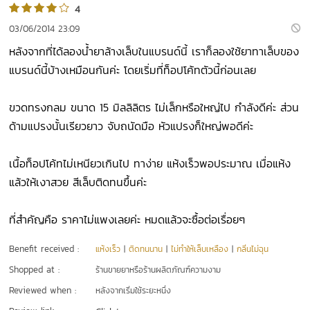
4
03/06/2014 23:09
หลังจากที่ได้ลองน้ำยาล้างเล็บในแบรนด์นี้ เราก็ลองใช้ยาทาเล็บของ
แบรนด์นี้บ้างเหมือนกันค่ะ โดยเริ่มที่ท็อปโค้ทตัวนี้ก่อนเลย
ขวดทรงกลม ขนาด 15 มิลลิลิตร ไม่เล็กหรือใหญ่ไป กำลังดีค่ะ ส่วน
ด้ามแปรงนั้นเรียวยาว จับถนัดมือ หัวแปรงก็ใหญ่พอดีค่ะ
เนื้อท็อปโค้ทไม่เหนียวเกินไป ทาง่าย แห้งเร็วพอประมาณ เมื่อแห้ง
แล้วให้เงาสวย สีเล็บติดทนขึ้นค่ะ
ที่สำคัญคือ ราคาไม่แพงเลยค่ะ หมดแล้วจะซื้อต่อเรื่อยๆ
Benefit received :
แห้งเร็ว
|
ติดทนนาน
|
ไม่ทำให้เล็บเหลือง
|
กลิ่นไม่ฉุน
Shopped at :
ร้านขายยาหรือร้านผลิตภัณฑ์ความงาม
Reviewed when :
หลังจากเริ่มใช้ระยะหนึ่ง