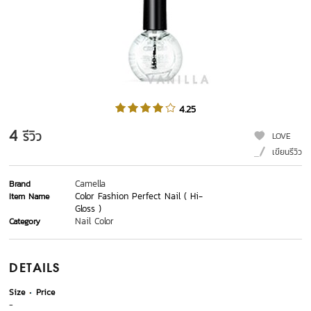
4.25
4
รีวิว
LOVE
เขียนรีวิว
Camella
Brand
Color Fashion Perfect Nail ( Hi-
Item Name
Gloss )
Nail Color
Category
DETAILS
Size
Price
-