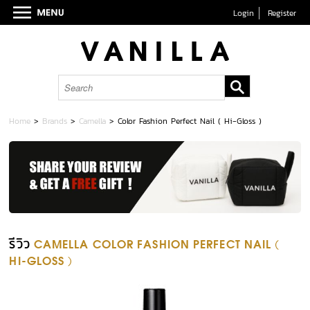
Login
Register
Home
>
Brands
>
Camella
>
Color Fashion Perfect Nail ( Hi-Gloss )
รีวิว
CAMELLA COLOR FASHION PERFECT NAIL (
HI-GLOSS )