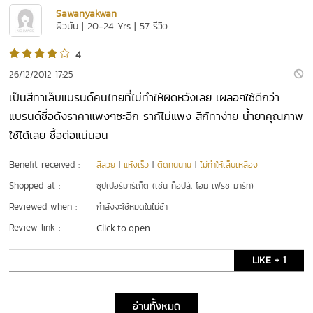
Sawanyakwan
ผิวมัน | 20-24 Yrs | 57 รีวิว
4
26/12/2012 17:25
เป็นสีทาเล็บแบรนด์คนไทยที่ไม่ทำให้ผิดหวังเลย เผลอๆใช้ดีกว่า
แบรนด์ชื่อดังราคาแพงๆซะอีก ราก้ไม่แพง สีก้ทาง่าย น้ำยาคุณภาพ
ใช้ได้เลย ซื้อต่อแน่นอน
Benefit received :
สีสวย
|
แห้งเร็ว
|
ติดทนนาน
|
ไม่ทำให้เล็บเหลือง
Shopped at :
ซุปเปอร์มาร์เก็ต (เช่น ท็อปส์, โฮม เฟรช มาร์ท)
Reviewed when :
กำลังจะใช้หมดในไม่ช้า
Review link :
Click to open
LIKE + 1
อ่านทั้งหมด