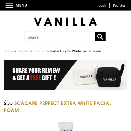
Login
Register
Home
>
Brands
>
Scacare
>
Perfect Extra White Facial Foam
รีวิว
SCACARE PERFECT EXTRA WHITE FACIAL
FOAM