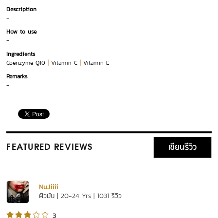
Description
-
How to use
-
Ingredients
|
|
Coenzyme Q10
Vitamin C
Vitamin E
Remarks
-
เขียนรีวิว
FEATURED REVIEWS
NuJiiii
ผิวมัน | 20-24 Yrs | 1031 รีวิว
3