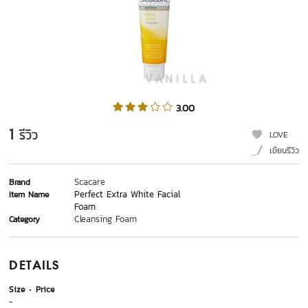
3.00
1
รีวิว
LOVE
เขียนรีวิว
Scacare
Brand
Perfect Extra White Facial
Item Name
Foam
Cleansing Foam
Category
DETAILS
Size
Price
-