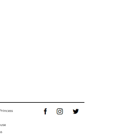
Princess
ouse
ss