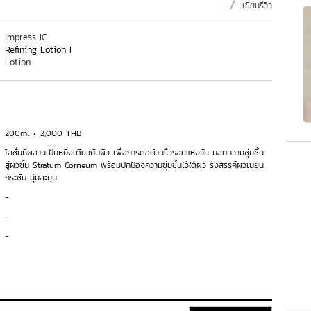
เขียนรีวิว
Impress IC
Refining Lotion I
Lotion
200ml
2,000 THB
โลชั่นที่ผสานเป็นหนึ่งเดียวกับผิว เพื่อการต่อต้านริ้วรอยแห่งวัย มอบความชุ่มชื้น
สู่ผิวชั้น Stratum Corneum พร้อมปกป้องความชุ่มชื้นไว้ใต้ผิว รังสรรค์ผิวเนียน
กระชับ นุ่มละมุน
-
-
-