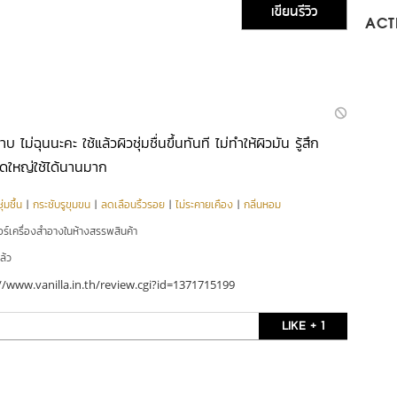
เขียนรีวิว
ACTI
ม่ฉุนนะคะ ใช้แล้วผิวชุ่มชื่นขึ้นทันที ไม่ทำให้ผิวมัน รู้สึก
ดใหญ่ใช้ได้นานมาก
่มชื้น
|
กระชับรูขุมขน
|
ลดเลือนริ้วรอย
|
ไม่ระคายเคือง
|
กลิ่นหอม
อร์เครื่องสำอางในห้างสรรพสินค้า
ล้ว
//www.vanilla.in.th/review.cgi?id=1371715199
LIKE + 1