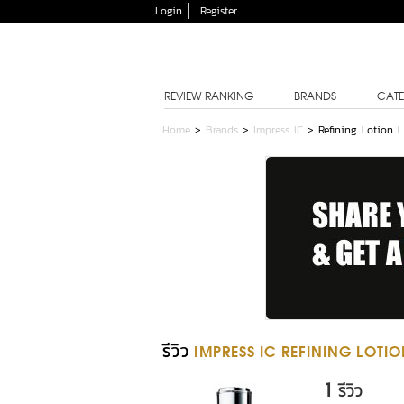
Login
Register
REVIEW RANKING
BRANDS
CATE
Home
>
Brands
>
Impress IC
>
Refining Lotion I
รีวิว
IMPRESS IC REFINING LOTIO
1
รีวิว