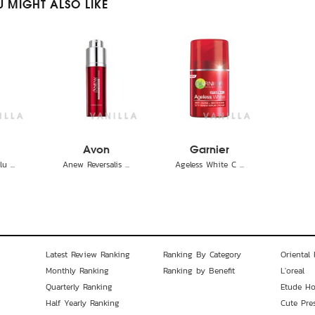
 MIGHT ALSO LIKE
s
Avon
Garnier
u ...
Anew Reversalis ...
Ageless White C ...
Latest Review Ranking
Ranking By Category
Oriental 
Monthly Ranking
Ranking by Benefit
L'oreal
Quarterly Ranking
Etude H
Half Yearly Ranking
Cute Pre