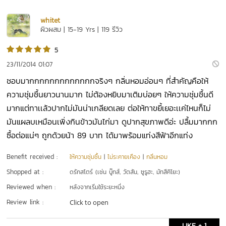
whitet
ผิวผสม | 15-19 Yrs | 119 รีวิว
5
23/11/2014 01:07
ชอบมากกกกกกกกกกกกกจริงๆ กลิ่นหอมอ่อนๆ ที่สำคัญคือให้
ความชุ่มชื้นยาวนานมาก ไม่ต้องหยิบมาเติมบ่อยๆ ให้ความชุ่มชื้นดี
มากแต่ทาเเล้วปากไม่มันน่าเกลียดเลย ต่อให้ทาขยี้เยอะเเค่ไหนก็ไม่
มันแผลบเหมือนเพิ่งกินข้าวมันไก่มา ดูปากสุขภาพดีอ่ะ ปลื้มมากกก
ซื้อต่อแน่ๆ ถูกด้วยน้า 89 บาท ได้มาพร้อมแท่งสีฟ้าอีกแท่ง
Benefit received :
ให้ความชุ่มชื้น
|
ไม่ระคายเคือง
|
กลิ่นหอม
Shopped at :
ดรักสโตร์ (เช่น บู๊ทส์, วัตสัน, ซูรูฮะ, มัทสึคิโยะ)
Reviewed when :
หลังจากเริ่มใช้ระยะหนึ่ง
Review link :
Click to open
LIKE + 1