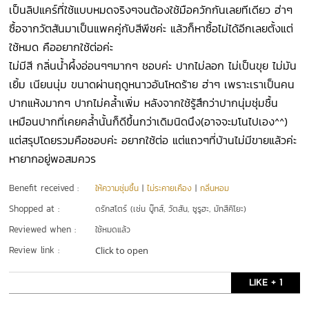
เป็นลิปแคร์ที่ใช้แบบหมดจริงๆจนต้องใช้มือควักกันเลยทีเดียว ฮ่าๆ
ซื้อจากวัตสันมาเป็นแพคคู่กับสีพีชค่ะ แล้วก็หาซื้อไม่ได้อีกเลยตั้งแต่
ใช้หมด คืออยากใช้ต่อค่ะ
ไม่มีสี กลิ่นน้ำผึ้งอ่อนๆๆมากๆ ชอบค่ะ ปากไม่ลอก ไม่เป็นขุย ไม่มัน
เยิ้ม เนียนนุ่ม ขนาดผ่านฤดูหนาวอันโหดร้าย ฮ่าๆ เพราะเราเป็นคน
ปากแห้งมากๆ ปากไม่คล้ำเพิ่ม หลังจากใช้รู้สึกว่าปากนุ่มชุ่มชื้น
เหมือนปากที่เคยคล้ำนั้นก็ดีขึ้นกว่าเดิมนิดนึง(อาจจะมโนไปเอง^^)
แต่สรุปโดยรวมคือชอบค่ะ อยากใช้ต่อ แต่แถวๆที่บ้านไม่มีขายแล้วค่ะ
หายากอยู่พอสมควร
Benefit received :
ให้ความชุ่มชื้น
|
ไม่ระคายเคือง
|
กลิ่นหอม
Shopped at :
ดรักสโตร์ (เช่น บู๊ทส์, วัตสัน, ซูรูฮะ, มัทสึคิโยะ)
Reviewed when :
ใช้หมดแล้ว
Review link :
Click to open
LIKE + 1