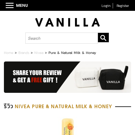
Login
Register
Home
>
Brands
>
Nivea
>
Pure & Natural Milk & Honey
รีวิว
NIVEA PURE & NATURAL MILK & HONEY