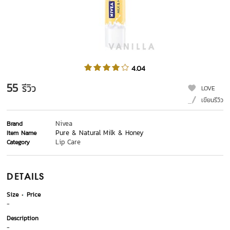
4.04
55
รีวิว
LOVE
เขียนรีวิว
Nivea
Brand
Pure & Natural Milk & Honey
Item Name
Lip Care
Category
DETAILS
Size
Price
-
Description
-