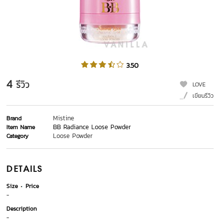
3.50
4
รีวิว
LOVE
เขียนรีวิว
Mistine
Brand
BB Radiance Loose Powder
Item Name
Loose Powder
Category
DETAILS
Size
Price
-
Description
-