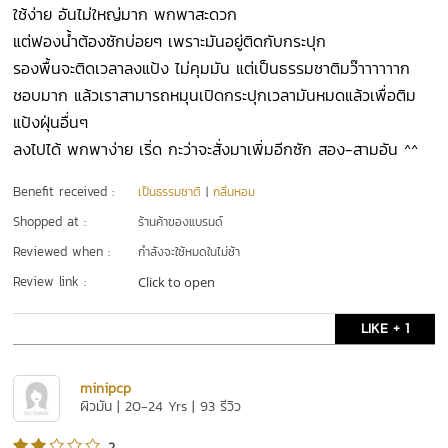
ใช้ง่าย อันไม่ใหญ่มาก พกพาสะดวก
แต่ฟองน้ำต้องซักบ่อยๆ เพราะมันอยู่ติดกับกระปุก
รองพื้นจะติดเวลาลงแป้ง ไม่คุมมัน แต่เป็นธรรมชาติมว๊าาาาาาก
ชอบมาก แล้วเราสามารถหมุนเปิดกระปุกเวลามันหมดแล้วเพื่อติม
แป้งฝุ่นอื่นๆ
ลงไปได้ พกพาง่าย เริ่ด กะว่าจะสั่งมาเพิ่มอีกซัก สอง-สามอัน ^^
Benefit received :
เป็นธรรมชาติ
|
กลิ่นหอม
Shopped at :
ร้านค้าของแบรนด์
Reviewed when :
กำลังจะใช้หมดในไม่ช้า
Review link :
Click to open
LIKE + 1
minipcp
ผิวมัน | 20-24 Yrs | 93 รีวิว
2