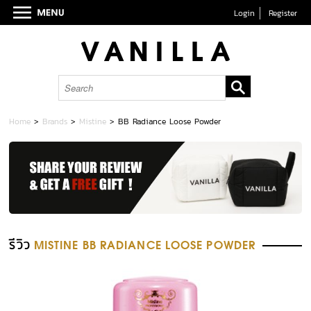
Login
Register
Home
>
Brands
>
Mistine
>
BB Radiance Loose Powder
รีวิว
MISTINE BB RADIANCE LOOSE POWDER