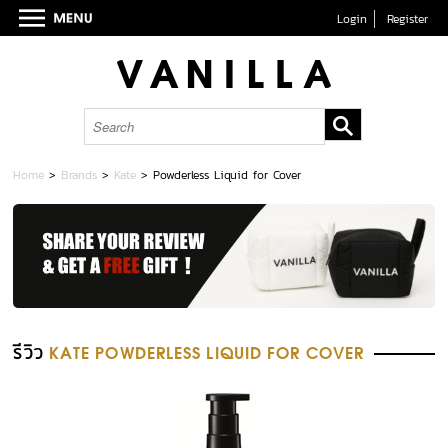
Login
Register
Home
>
Brands
>
Kate
>
Powderless Liquid for Cover
รีวิว
KATE POWDERLESS LIQUID FOR COVER