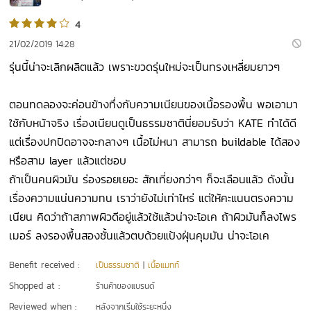
4
21/02/2019 14:28
รุ่นนี้น่าจะเลิกผลิตแล้ว เพราะขวดรุ่นใหม่จะเป็นทรงเหลี่ยมยาวๆ
ตอนทดลองจะค่อนข้างทึ่งกับความเนียนของเนื้อรองพื้น พอเอามา
ใช้กับหน้าจริง เรื่องเนียนดูเป็นธรรมชาตินี่ยอมรับว่า KATE ทำได้ดี
แต่เรื่องปกปิดอาจจะกลางๆ เนื้อไม่หนา สามารถ buildable ได้สอง
หรือสาม layer แล้วแต่ชอบ
ถ้าเป็นคนผิวมัน ร่องรอยเยอะ สักเที่ยงกว่าๆ ก็จะเลือนแล้ว ดังนั้น
เรื่องความแน่นความทน เราว่ายังไม่เท่าไหร่ แต่ให้คะแนนตรงความ
เนียน คิดว่าถ้าสภาพผิวดีอยู่แล้วใช้แล้วน่าจะโอเค ถ้าผิวมันก็ลงไพร
เมอร์ ลงรองพื้นสองชั้นแล้วตบด้วยแป้งฝุ่นคุมมัน น่าจะโอเค
Benefit received :
เป็นธรรมชาติ
|
เนื้อแมทท์
Shopped at :
ร้านค้าของแบรนด์
Reviewed when :
หลังจากเริ่มใช้ระยะหนึ่ง