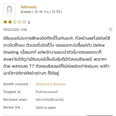
fullmoonj
ผิวผสม | 15-19 Yrs | 19 รีวิว
2
19/02/2013 11:56
มีชิมเมอร์ประกายสีทองปัดทีโหงี้วิ้งเกินอะค่ะ ทั่วหน้าเลยทั้งไฮไลท์สี
ขาวปัดก็ทอง ตัวเฉดดิ้งปัดก็วิ้ง ตอนแรกกะไปซื้อแค่ตัว Define
Shading เนื้อแมทท์ แต่พนักงานแนะนำตัวนี้มาตอนแรกเราก็
สะเพร่าไม่ได้ดูว่ามีชิมเมอร์เห็นมันคุ้มดีมีตัวคอนซีลเลอร์ ลดราคา
ด้วย พลาดเลย TT ตัวคอนซีลเลอร์ก็ไม่ค่อยมิดเท่าไหร่นะคะ แต่ถ้า
เอาไว้ทาใต้ตาให้หน้าสว่างๆ ก็ได้อยู่
Benefit received :
เป็นประกาย
|
ติดทนนาน
Shopped at :
ร้านค้าของแบรนด์
Reviewed when :
หลังจากเริ่มใช้ระยะหนึ่ง
Review link :
Click to open