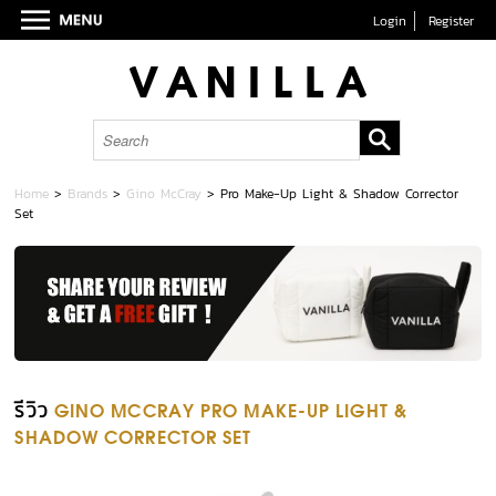
Login
Register
Home
>
Brands
>
Gino McCray
>
Pro Make-Up Light & Shadow Corrector
Set
รีวิว
GINO MCCRAY PRO MAKE-UP LIGHT &
SHADOW CORRECTOR SET