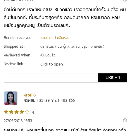
ตัวนี้ดีมากๆ เราใช้หมดไป2-3ขวดแล้ว เราฉีดตอนที่ไดร์ผมเสร็จ ผม
ลื่นขึ้นมากค่ะ ที่ประทับใจสุดๆคือ กลิ่นดีมากกก หอมมากก หอม
เหมือนลูกคุณหนู เป็นตัวโปรดเลยค่ะ
Benefit received :
ช่วยบำรุง
|
กลิ่นหอม
Shopped at :
ดรักสโตร์ (เช่น บู๊ทส์, วัตสัน, ซูรูฮะ, มัทสึคิโยะ)
Reviewed when :
ใช้หมดแล้ว
Review link :
Click to open
LIKE + 1
kate116
ผิวผสม | 35-39 Yrs | 493 รีวิว
4
27/06/2018 16:53
ชอบกลิ่นค่ะ หอมสดชื่นมาก ขวดสเปรย์ใช้ง่าย ฉีดแล้วพุ่งออกมาทั่ว