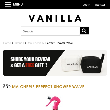
Login
Register
Home
>
Brands
>
Ma Cherie
>
Perfect Shower Wave
รีวิว
MA CHERIE PERFECT SHOWER WAVE