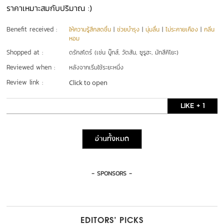
ราคาเหมาะสมกับปริมาณ :)
Benefit received :
ให้ความรู้สึกสดชื่น
|
ช่วยบำรุง
|
นุ่มลื่น
|
ไม่ระคายเคือง
|
กลิ่น
หอม
Shopped at :
ดรักสโตร์ (เช่น บู๊ทส์, วัตสัน, ซูรูฮะ, มัทสึคิโยะ)
Reviewed when :
หลังจากเริ่มใช้ระยะหนึ่ง
Review link :
Click to open
LIKE + 1
อ่านทั้งหมด
- SPONSORS -
EDITORS’ PICKS