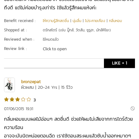
ถึงดี แต่ไม่ค่อยบำรุงเท่าไร ใช้แล้วรู้สึกผมแห้งค่ะ
Benefit received :
ให้ความรู้สึกสดชื่น
|
นุ่มลื่น
|
ไม่ระคายเคือง
|
กลิ่นหอม
Shopped at :
ดรักสโตร์ (เช่น บู๊ทส์, วัตสัน, ซูรูฮะ, มัทสึคิโยะ)
Reviewed when :
ใช้หมดแล้ว
Review link :
Click to open
LIKE + 1
bronzepat
ผิวผสม | 20-24 Yrs | 15 รีวิว
3
07/06/2015 19:31
กลิ่นหอมแบบผลไม้อ่อนๆ สดชื่นดี ช่วยให้ผมไม่เสียจากการไดร์ด้วย
ความร้อน
อาจจะมันนิดหน่อยตอนฉีด เราใช้ตอนสระผมแล้วซับน้ำออกหมาดๆ