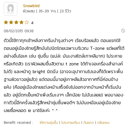
Snowbird
ผิวผสม | 35-39 Yrs | 23 รีวิว
4
08/02/2015 09:38
ตัวนี้ใช้ทาทุกเช้าหลังทาครีมบำรุงต่างๆ เรียบร้อยแล้ว ตอนแรกใช้
ตอนอยู่เมืองไทยรู้สึกมันไปนิดโดยเฉพาะบริเวณ T-zone แต่ผลที่ได้
อย่างอื่นโอเค เช่น ชุ่มชื้น (แน่ล่ะ มันเงาสไตล์เกาหลีมาก) ไม่ระคาย
หรือเกิดสิว (เราผิวผสมขึ้นสิวตาม t zone ได้ถ้าเจอเครื่องสำอางค์
ไม่ดี) และหน้าดู bright นิดนึง (อาจจะอุปาทานไปเองก็ได้เพราะพื้น
ฐานผิวขาวอยู่แล้ว) แต่ตอนนี้มาอยู่เกาหลีแล้วอากาศที่นี่ค่อนข้าง
แห้ง (คืออยู่เมืองไทยแต่งหน้าเสร็จยังไม่ออกจากบ้านหน้าก็เริ่มมัน
แล้ว อยู่นี่ตกเย็นหน้าเพิ่งเริ่มเงาๆ เล็กน้อย ไม่มันเลยย) พอมาลอง
ทาตัวนี้อีกครั้งแล้วรู้สึกหน้าชุ่มชื้นพอดีๆ ไม่มันเหมือนอยู่เมืองไทย
เลยซื้อหลอด ๒ มาใช้ละค่ะ ^ ^
Benefit received :
ให้ความชุ่มชื้น
|
ไม่ระคายเคือง
|
กันแดด
|
กลิ่นหอม