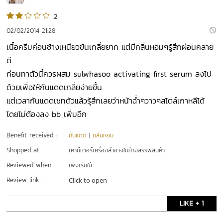
2
02/02/2014 21:28
เนื้อครีมค่อนช้างเหนียวข้นเกลี่ยยาก แต่มีกลิ่นหอมๆรู้สึกผ่อนคลาย
ดี
ก่อนทาตัวนี้ควรผสม sulwhasoo activating first serum ลงไป
ด้วยเพื่อให้กันแดดเกลี่ยง่ายขึ้น
แต่เวลากันแดดเซทตัวแล้วรุ้สึกเลยว่าหน้าฉ่ำๆวาวๆสไตล์เกาหลีได้
โดยไม่ต้องลง bb เพิ่มอีก
Benefit received :
กันแดด
|
กลิ่นหอม
Shopped at :
เคาน์เตอร์เครื่องสำอางในห้างสรรพสินค้า
Reviewed when :
เพิ่งเริ่มใช้
Review link :
Click to open
LIKE + 1