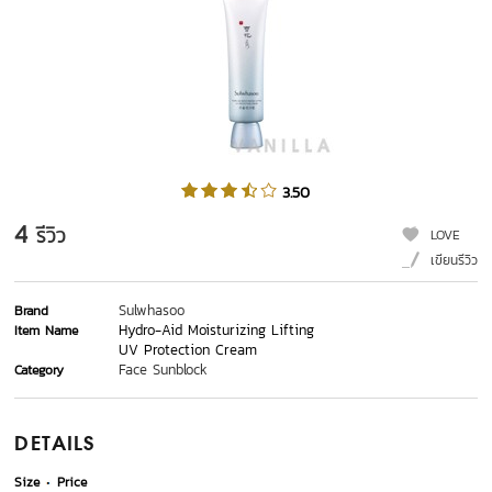
3.50
4
รีวิว
LOVE
เขียนรีวิว
Sulwhasoo
Brand
Hydro-Aid Moisturizing Lifting
Item Name
UV Protection Cream
Face Sunblock
Category
DETAILS
Size
Price