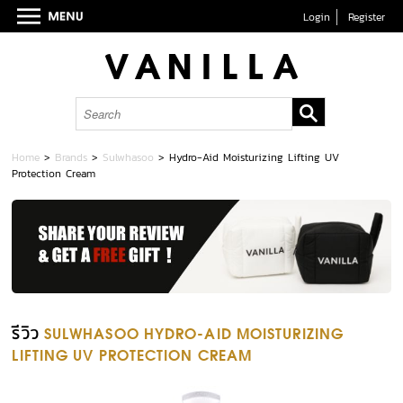
Login
Register
Home
>
Brands
>
Sulwhasoo
>
Hydro-Aid Moisturizing Lifting UV
Protection Cream
รีวิว
SULWHASOO HYDRO-AID MOISTURIZING
LIFTING UV PROTECTION CREAM