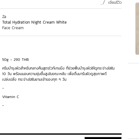
เขียนรีวิว
Za
Total Hydration Night Cream White
Face Cream
50g
290 THB
ครีมบำรุงผิวสำหรับกลางคืนสูตรไวท์เทนนิ่ง ที่ช่วยฟื้นบำรุงผิวให้ดูกระจ่างใสใน
10 วัน พร้อมมอบความชุ่มชื้นสูงในขณะหลับ เพื่อตื่นมารับผิวดูสุขภาพดี
เปล่งปลั่ง กระจ่างใสในยามเช้าของทุก ๆ วัน
-
Vitamin C
-