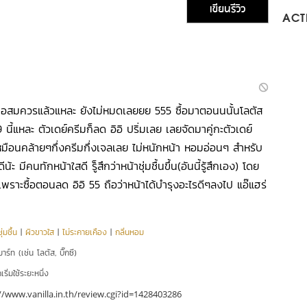
เขียนรีวิว
ACTI
านพอสมควรแล้วแหละ ยังไม่หมดเลยยย 555 ซื้อมาตอนนนั้นโลตัส
นี้แหละ ตัวเดย์ครีมก็ลด อิอิ ปริ่มเลย เลยจัดมาคู่กะตัวเดย์
เหมือนคล้ายๆกึ่งครีมกึ่งเจลเลย ไม่หนักหน้า หอมอ่อนๆ สำหรับ
ะ มีคนทักหน้าใสดี รู็สึกว่าหน้าชุ่มชื้นขึ้น(อันนี้รู้สึกเอง) โดย
ะ เพราะซื้อตอนลด อิอิ 55 ถือว่าหน้าได้บำรุงอะไรดีๆลงไป แอ๊แฮร่
่มชื้น
|
ผิวขาวใส
|
ไม่ระคายเคือง
|
กลิ่นหอม
าร์ท (เช่น โลตัส, บิ๊กซี)
ริ่มใช้ระยะหนึ่ง
//www.vanilla.in.th/review.cgi?id=1428403286