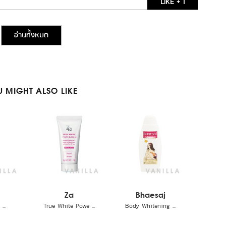
LIKE + 1
อ่านทั้งหมด
 MIGHT ALSO LIKE
Za
Bhaesaj
...
True White Powe ...
Body Whitening ...