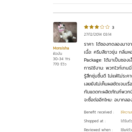
3
27/12/2014 03:14
ราคา: ได้ซองทดลองมาจา
Monsisha
เนื้อ: ครีมสีขาวขุ่น กลิ่
ผิวมัน
30-34 Yrs
Package: ได้มาเป็นซองเล
770 รีวิว
การใช้งาน: พวกไวท์เทนนิ
รู้สึกชุ่มชื้นดี ไม่แพ้ไม
เลยยังไม่เห็นผลชัดเจนเรื่
กันแดดกะผลิตภัณฑ์พวกนี้ไ
จะซื้อต่ออีกไหม: อบากลอง
Benefit received :
ให้ความชุ
Shopped at :
ได้รับต
Reviewed when :
ใช้แค่ต