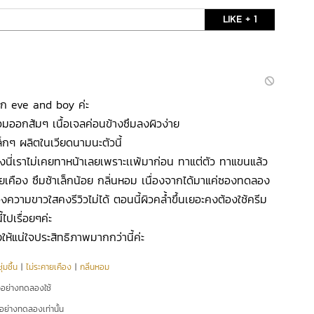
LIKE + 1
ก eve and boy ค่ะ
นหอมออกส้มๆ เนื้อเจลค่อนข้างซึมลงผิวง่าย
็กๆ ผลิตในเวียดนามนะตัวนี้
่งนี่เราไม่เคยทาหน้าเลยเพราะเเพ้มาก่อน ทาแต่ตัว ทาแขนแล้ว
่ระคายเคือง ซึมช้าเล็กน้อย กลิ่นหอม เนื่องจากได้มาแค่ซองทดลอง
องความขาวใสคงรีวิวไม่ได้ ตอนนี้ผิวคล้ำขึ้นเยอะคงต้องใช้ครีม
ปเรื่อยๆค่ะ
ให้แน่ใจประสิทธิภาพมากกว่านี้ค่ะ
่มชื้น
|
ไม่ระคายเคือง
|
กลิ่นหอม
ัวอย่างทดลองใช้
ัวอย่างทดลองเท่านั้น