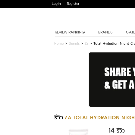
Login
Register
REVIEW RANKING
BRANDS
CATE
Home
>
Brands
>
Za
>
Total Hydration Night C
รีวิว
ZA TOTAL HYDRATION NIGH
14
รีวิว