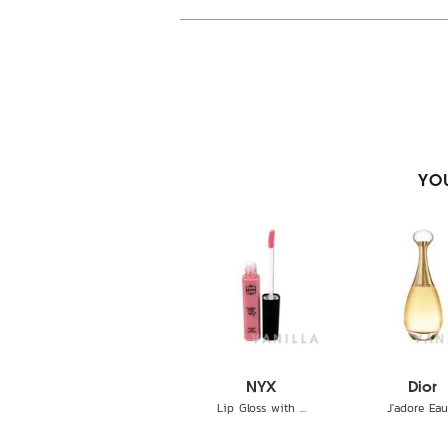
YOU
NYX
Dior
Lip Gloss with ...
J'adore Eau 