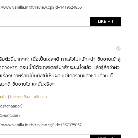
//www.vanilla.in.th/review.cgi?id=1419624856
LIKE + 1
ีมตัวนี้มากๆค่ะ เนื้อเป็นเจลๆดี ทาแล้วไม่หนักหน้า ซึบซาบเข้าสู่
ต่างหาก ตอนนี้ใช้ตัวเทสเตอร์มาสักระยะนึ่งแล้ว แล้วรู้สึกว่าผิว
วนเรื่องขาวหรือไม่นั้นยังไม่เห็นผล แต่โดยรวมแล้วชอบตัวไนท์
เหลวๆดี ซึบซาบไว แค่นั้นจริงๆ
บผิว
|
ไม่ระคายเคือง
|
กลิ่นหอม
ัวอย่างทดลองใช้
ใช้หมดในไม่ช้า
//www.vanilla.in.th/review.cgi?id=1367975057