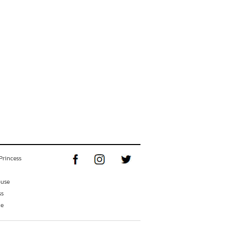
Princess
ouse
ss
ne