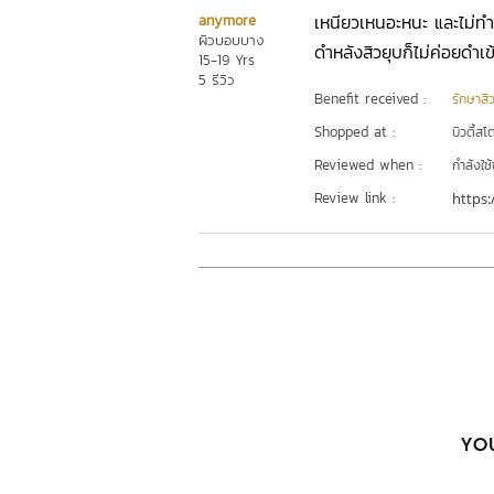
เหนียวเหนอะหนะ และไม่ทำให
anymore
ผิวบอบบาง
ดำหลังสิวยุบก็ไม่ค่อยดำเข
15-19 Yrs
5 รีวิว
Benefit received :
รักษาสิ
Shopped at :
บิวตี้สโ
Reviewed when :
กำลังใช้
Review link :
https:
YOU