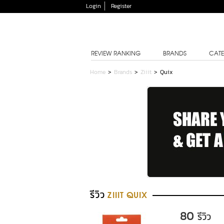
Login
Register
REVIEW RANKING
BRANDS
CATE
Home
>
Brands
>
Ziiit
>
Quix
รีวิว
ZIIIT QUIX
80
รีวิว