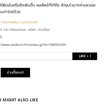
้ผิวมันหรือสิวเพิ่มขึ้น ผลลัพธ์ที่ได้คือ สิวยุบไวมากค่ะและรอย
้มเท่าไหร่ด้วย
ว
|
ไม่ระคายเคือง
|
ลดจุดด่างดำ
ตร์ (เช่น อีฟแอนด์บอย, เซโฟร่า, บิวเทรี่ยม)
ซ้ำ
//www.vanilla.in.th/review.cgi?id=1586502359
LIKE + 1
อ่านทั้งหมด
 MIGHT ALSO LIKE