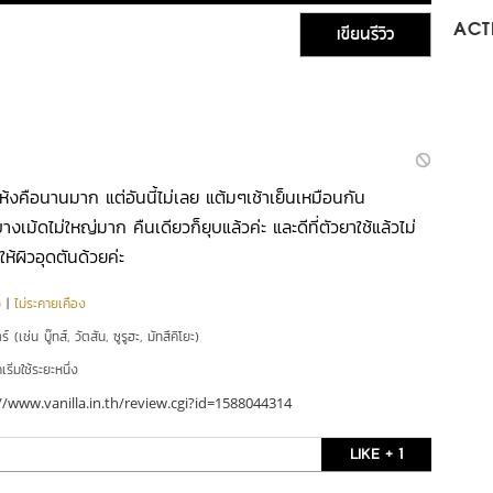
เขียนรีวิว
ACTI
แห้งคือนานมาก แต่อันนี้ไม่เลย แต้มๆเช้าเย็นเหมือนกัน
เม้ดไม่ใหญ่มาก คืนเดียวก็ยุบแล้วค่ะ และดีที่ตัวยาใช้แล้วไม่
ให้ผิวอุดตันด้วยค่ะ
ว
|
ไม่ระคายเคือง
์ (เช่น บู๊ทส์, วัตสัน, ซูรูฮะ, มัทสึคิโยะ)
ริ่มใช้ระยะหนึ่ง
//www.vanilla.in.th/review.cgi?id=1588044314
LIKE + 1