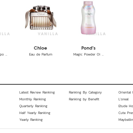
Chloe
Pond's
o ...
Eau de Parfum
Magic Powder Oi ...
Latest Review Ranking
Ranking By Category
Oriental 
Monthly Ranking
Ranking by Benefit
L'oreal
Quarterly Ranking
Etude H
Half Yearly Ranking
Cute Pre
Yearly Ranking
Maybelli