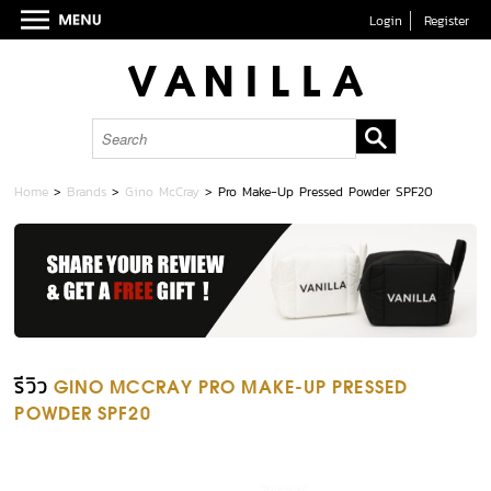
Login
Register
Home
>
Brands
>
Gino McCray
>
Pro Make-Up Pressed Powder SPF20
รีวิว
GINO MCCRAY PRO MAKE-UP PRESSED
POWDER SPF20