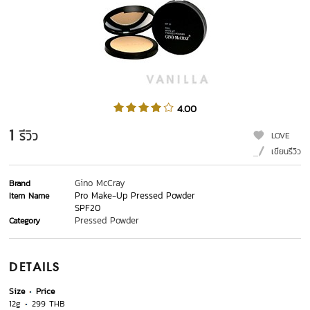
4.00
1
รีวิว
LOVE
เขียนรีวิว
Gino McCray
Brand
Pro Make-Up Pressed Powder
Item Name
SPF20
Pressed Powder
Category
DETAILS
Size
Price
12g
299 THB