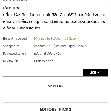
ได้แถมมาค่ะ
กลิ่นแปร่งๆนิดหน่อย แต่ทาๆไปก็ชิน สีสวยใช้ได้ ออกสีชัดประมาณ
หนึ่งค่ะ แล้วก็แวววาวสุดๆ ร่องปากไม่มีเลย ขอติตรงมันเหนียวๆอะ
ละก็กลิ่นแปลกๆ แค่นี้จ้า
Benefit received :
ให้ความชุ่มชื้น
|
เป็นประกาย
|
สีสวย
Shopped at :
ดรักสโตร์ (เช่น บู๊ทส์, วัตสัน, ซูรูฮะ, มัทสึคิโยะ)
Reviewed when :
หลังจากเริ่มใช้ระยะหนึ่ง
Review link :
Click to open
LIKE + 1
- SPONSORS -
EDITORS’ PICKS