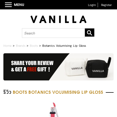
Login
Register
Home
>
Brands
>
Boots
>
Botanics Volumising Lip Gloss
รีวิว
BOOTS BOTANICS VOLUMISING LIP GLOSS