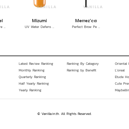
el
Mizumi
Merrez'ca
 ...
UV Water Defens ...
Perfect Brow Pe ...
Latest Review Ranking
Ranking By Category
Oriental 
Monthly Ranking
Ranking by Benefit
L'oreal
Quarterly Ranking
Etude H
Half Yearly Ranking
Cute Pre
Yearly Ranking
Maybelli
© Vanilla.in.th. All Rights Reserved.