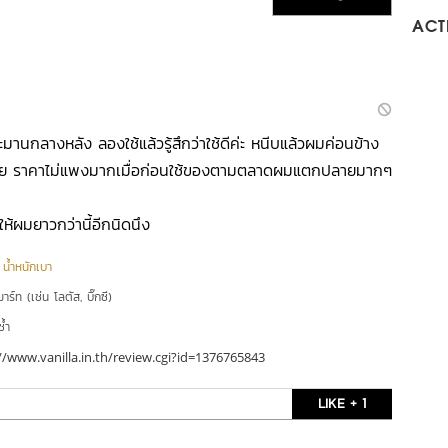
ACTI
านกลางหลัง ลองใช้แล้วรู้สึกว่าใช้ดีค่ะ หนีบแล้วผมค่อนข้าง
าย ราคาไม่แพงมากเมื่อก่อนใช้ของตามตลาดผมแตกปลายมากๆ
ให้ผมยาวกว่านี้อีกนิดนึง
|
น้ำหนักเบา
าร์ท (เช่น โลตัส, บิ๊กซี)
ซ้ำ
//www.vanilla.in.th/review.cgi?id=1376765843
LIKE + 1