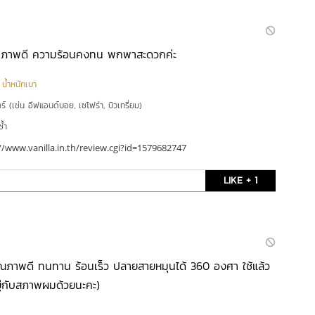
ธิภาพดี ความร้อนคงทน พกพาสะดวกค่ะ
|
น้ำหนักเบา
ตร์ (เช่น อีฟแอนด์บอย, เซโฟร่า, บิวเทรี่ยม)
ซ้ำ
//www.vanilla.in.th/review.cgi?id=1579682747
LIKE + 1
คุณภาพดี ทนทาน ร้อนเร็ว ปลายสายหมุนได้ 360 องศา ใช้แล้ว
อยู่กับสภาพผมด้วยนะคะ)