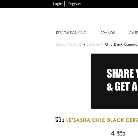
Login
Register
REVIEW RANKING
BRANDS
CATE
Home
>
Brands
>
Le'sasha
>
Chic Black Ceramic
รีวิว
LE'SASHA CHIC BLACK CER
4
รีวิว