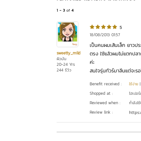
1 - 3
of
4
5
18/08/2013 01:57
เป็นคนผมเส้นเล็ก ยาวประม
ตรง ใช้แล้วผมไม่แตกปล
sweetty_mild
ผิวมัน
ค่ะ
20-24 Yrs
สนใจรุ่นทัวร์มาลีนแต่จะรอ
244 รีวิว
Benefit received :
ใช้ง่าย
Shopped at :
ไฮเปอร์ม
Reviewed when :
กำลังใช้
Review link :
https: