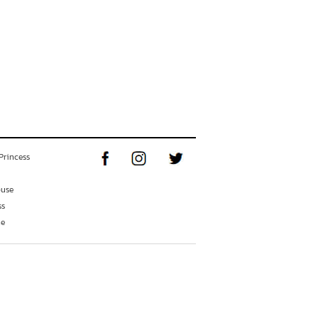
Princess
ouse
ss
ne