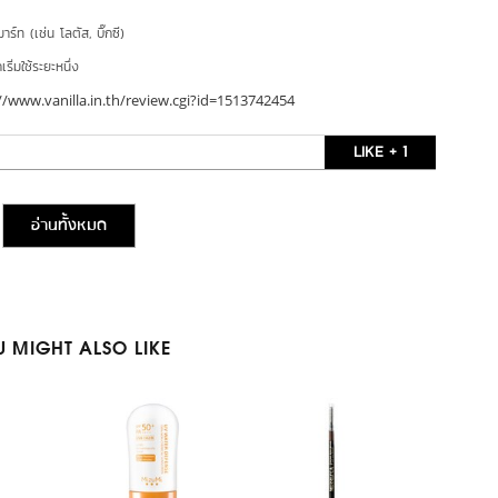
าร์ท (เช่น โลตัส, บิ๊กซี)
ริ่มใช้ระยะหนึ่ง
//www.vanilla.in.th/review.cgi?id=1513742454
LIKE + 1
อ่านทั้งหมด
 MIGHT ALSO LIKE