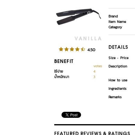
Brand
Item Name
Category
DETAILS
4.50
Size
Price
BENEFIT
votes
Description
ใช้ง่าย
4
น้ำหนักเบา
3
How to use
Ingredients
Remarks
FEATURED REVIEWS
& RATINGS