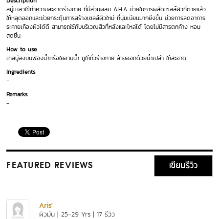
Description
สบู่เหลวใช้ทำความสะอาดร่างกาย ที่มีส่วนผสม A.H.A ช่วยในการผลัดเซลล์ผิวที่ตายแล้ว
ให้หลุดออกและช่วยกระตุ้นการสร้างเซลล์ผิวใหม่ ที่นุ่มเนียนมากยิ่งขึ้น ช่วยการลดอาการ
ระคายเคืองผิวได้ดี สามารถใช้กับบริเวณสิวที่หลังและไหล่ได้ โดยไม่มีสารตกค้าง หอม
สดชื่น
How to use
เทสบู่ลงบนฟองน้ำหรือใยอาบน้ำ ถูให้ทั่วร่างกาย ล้างออกด้วยน้ำเปล่า ให้สะอาด
Ingredients
-
Remarks
-
เขียนรีวิว
FEATURED REVIEWS
Aris'
ผิวมัน | 25-29 Yrs | 17 รีวิว