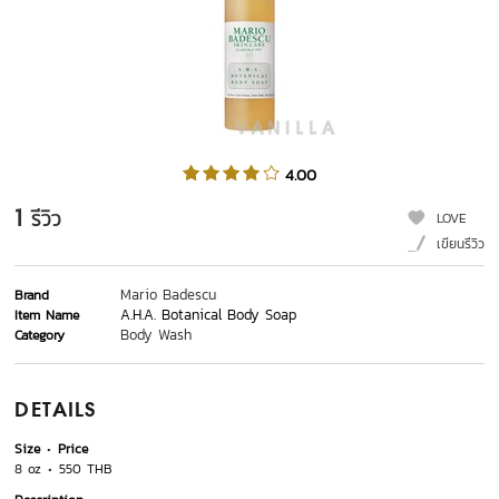
4.00
1
รีวิว
LOVE
เขียนรีวิว
Mario Badescu
Brand
A.H.A. Botanical Body Soap
Item Name
Body Wash
Category
DETAILS
Size
Price
8 oz
550 THB