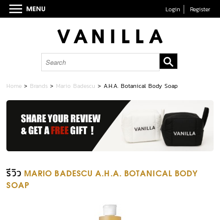
Login
Register
Home
>
Brands
>
Mario Badescu
>
A.H.A. Botanical Body Soap
รีวิว
MARIO BADESCU A.H.A. BOTANICAL BODY
SOAP