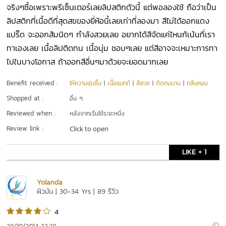
จริงๆซื้อเพราะพรีเซ็นเตอร์เลยลิปสติกตัวนี้ แต่พอลองใช้ ถือว่าเป็น
ลิปสติกที่เนื้อดีที่สุดสฃของยี่ห้อนี้เลยเท่าที่ลองมา สีไม่ได้ออกแดง
แปร๊ด จะออกส้มนิดๆ กำลังสวยเลย อยากได้สีจัดแค่ไหนก้เน้นที่เรา
ทาเองเลย เนื้อลิปติดทน เนื้อนุ่ม ชอบๆเลย แต่สีอาจจะเหมาะการทา
ไปในบางโอกาส ถ้าออกสีอื่นๆมาด้วยจะยอดมากเลย
Benefit received :
ให้ความชุ่มชื้น
|
เนื้อแมทท์
|
สีสวย
|
ติดทนนาน
|
กลิ่นหอม
Shopped at :
อื่น ๆ
Reviewed when :
หลังจากเริ่มใช้ระยะหนึ่ง
Review link :
Click to open
LIKE + 1
Yolanda
ผิวมัน | 30-34 Yrs | 89 รีวิว
4