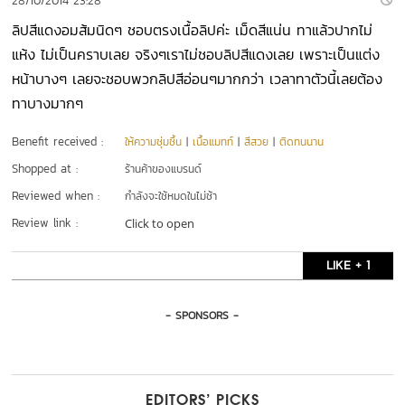
28/10/2014 23:28
ลิปสีแดงอมส้มนิดๆ ชอบตรงเนื้อลิปค่ะ เม็ดสีแน่น ทาแล้วปากไม่
แห้ง ไม่เป็นคราบเลย จริงๆเราไม่ชอบลิปสีแดงเลย เพราะเป็นแต่ง
หน้าบางๆ เลยจะชอบพวกลิปสีอ่อนๆมากกว่า เวลาทาตัวนี้เลยต้อง
ทาบางมากๆ
Benefit received :
ให้ความชุ่มชื้น
|
เนื้อแมทท์
|
สีสวย
|
ติดทนนาน
Shopped at :
ร้านค้าของแบรนด์
Reviewed when :
กำลังจะใช้หมดในไม่ช้า
Review link :
Click to open
LIKE + 1
- SPONSORS -
EDITORS’ PICKS