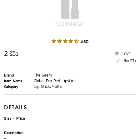
4.50
2
รีวิว
LOVE
เขียนรีวิว
The Saem
Brand
Global Eco Red Lipstick
Item Name
Lip Stick/Matte
Category
DETAILS
Size
Price
-
Description
-