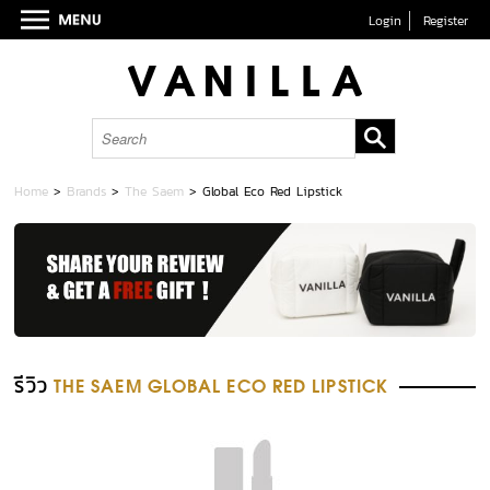
Login
Register
Home
>
Brands
>
The Saem
>
Global Eco Red Lipstick
รีวิว
THE SAEM GLOBAL ECO RED LIPSTICK