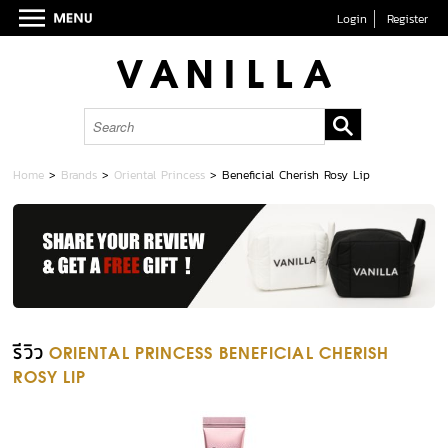
Login
Register
Home
>
Brands
>
Oriental Princess
>
Beneficial Cherish Rosy Lip
รีวิว
ORIENTAL PRINCESS BENEFICIAL CHERISH
ROSY LIP