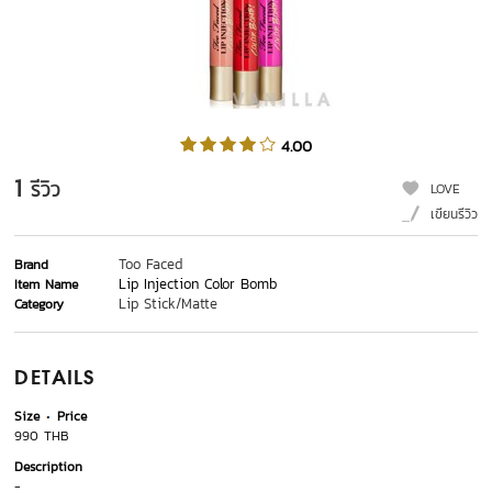
4.00
1
รีวิว
LOVE
เขียนรีวิว
Too Faced
Brand
Lip Injection Color Bomb
Item Name
Lip Stick/Matte
Category
DETAILS
Size
Price
990 THB
Description
-