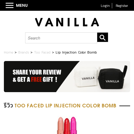
Login
Register
Home
>
Brands
>
Too Faced
>
Lip Injection Color Bomb
รีวิว
TOO FACED LIP INJECTION COLOR BOMB