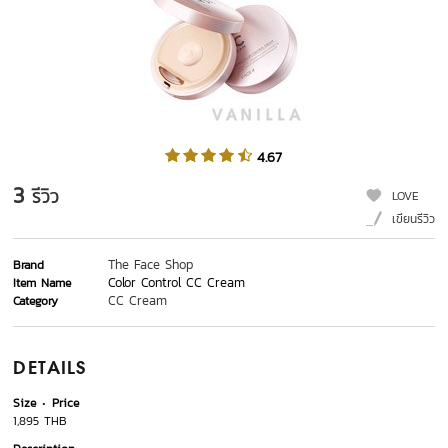
4.67
3
รีวิว
LOVE
เขียนรีวิว
The Face Shop
Brand
Color Control CC Cream
Item Name
CC Cream
Category
DETAILS
Size
Price
1,895 THB