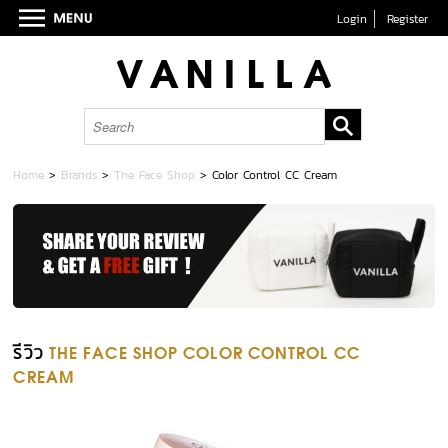
Login
Register
Home
>
Brands
>
The Face Shop
>
Color Control CC Cream
รีวิว
THE FACE SHOP COLOR CONTROL CC
CREAM