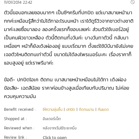
11/01/2014 22:42
ตัวนี้ขอบอกเลยชอบมากๆ เป็นซีๆครีมที่ปกปิด แต่เบาสบายหน้ามา
กกค่ะเหมือนรู้สึกว่าไม่ได้ทาอะไรบนหน้า เราได้ดูรีวิวจากชาวต่างชาติ
มาค่ะเลยซื้อมาลอง ลองครั้งแรกก็ชอบเลยค่ะ ส่วนตัวใช้เบอร์2อยู่
เป็นคนผิวขาวเหลือง ตัวนี้ติดทนทั้งวันค่ะ บางวันทาตัวนี้ กลับมา
เหนื่อยๆ หน้าก็ยังเด้งผ่องอยู่ แบบเริ่ดมาก ตั้งแต่ใช้บีบีมายังไม่เคย
เจอตัวไหนติดทนเท่าตัวนี้ ขนาดไม่ได้ลงไพรเมอร์นะคะ เรื่องราคาก็
แอบสูงอยู่ แต่เราพรีมาค่ะ
ข้อดี- ปกปิดโอเค ติดทน เบาสบายหน้าเหมือนไม่ได้ทา เด้งผ่อง
ข้อเสีย- เฉดสีน้อย ราคาค่อนข้างสูงเมื่อเทียบกับปริมาณ ไม่ค่อย
ควบคุมความมัน
Benefit received :
ให้ความชุ่มชื้น
|
ปกปิด
|
ติดทนนาน
|
กันแดด
Shopped at :
อินเตอร์เน็ต
Reviewed when :
หลังจากเริ่มใช้ระยะหนึ่ง
Review link :
Click to open