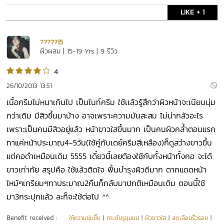
LIKE + 1
?????15
ผิวผสม | 15-19 Yrs | 9 รีวิว
4
26/10/2013 13:51
เนื้อครีมไม่หนาเกินไป เป็นไนท์ครีม ใช้เเล้วรู้สึกว่าผิวหน้าจะเนียนนุ่ม
กว่าเดิม มีสิวขึ้นมาบ้าง อาจเพราะความมันสะสม ไม่น่ากลัวอะไร
เพราะเป็นคนมีสิวอยู่แล้ว หน้าขาวใสขึ้นมาก เป็นคนผิวคล้ำตอนแรก
ทาแค่หน้าประมาณ4-5วัน(ใช้คู่กับเดย์ครีมสีเหลือง)ก็ดูสว่างขาวขึ้น
แต่คอดำเหมือนเดิม 5555 เดี๋ยวนี้เลยต้องใช้กับทั้งหน้าทั้งคอ จะได้
ขาวเท่ากัย สรุปคือ ใช้แล้วติดใจ ฟื้นบำรุงผิวดีมาก ตากแดดหน้า
ไหม้ๆเกรียมๆทาประมาณ2คืนก็กลับมาปกติเหมือนเดิม ตอนนี้ใช้
มา3กระปุกแล้ว ละก็จะใช้ต่อไป ^^
Benefit received :
ให้ความชุ่มชื้น
|
กระชับรูขุมขน
|
ผิวขาวใส
|
ลดเลือนริ้วรอย
|