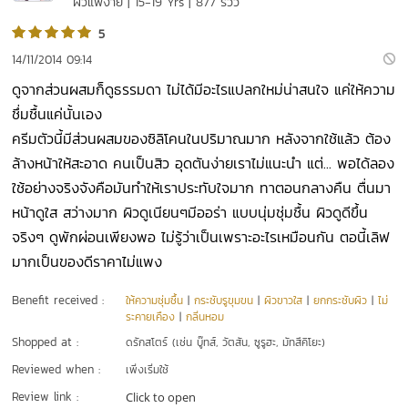
ผิวแพ้ง่าย | 15-19 Yrs | 877 รีวิว
5
14/11/2014 09:14
ดูจากส่วนผสมก็ดูธรรมดา ไม่ได้มีอะไรแปลกใหม่น่าสนใจ แค่ให้ความ
ชึ่มชื้นแค่นั้นเอง
ครีมตัวนี้มีส่วนผสมของซิลิโคนในปริมาณมาก หลังจากใช้แล้ว ต้อง
ล้างหน้าให้สะอาด คนเป็นสิว อุดตันง่ายเราไม่แนะนำ แต่... พอได้ลอง
ใช้อย่างจริงจังคือมันทำให้เราประทับใจมาก ทาตอนกลางคืน ตื่นมา
หน้าดูใส สว่างมาก ผิวดูเนียนๆมีออร่า แบบนุ่มชุ่มชื้น ผิวดูดีขึ้น
จริงๆ ดูพักผ่อนเพียงพอ ไม่รู้ว่าเป็นเพราะอะไรเหมือนกัน ตอนี้เลิฟ
มากเป็นของดีราคาไม่แพง
Benefit received :
ให้ความชุ่มชื้น
|
กระชับรูขุมขน
|
ผิวขาวใส
|
ยกกระชับผิว
|
ไม่
ระคายเคือง
|
กลิ่นหอม
Shopped at :
ดรักสโตร์ (เช่น บู๊ทส์, วัตสัน, ซูรูฮะ, มัทสึคิโยะ)
Reviewed when :
เพิ่งเริ่มใช้
Review link :
Click to open