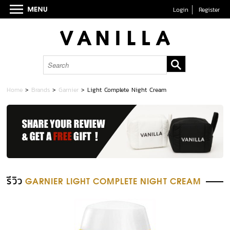
Login
Register
Home
>
Brands
>
Garnier
>
Light Complete Night Cream
รีวิว
GARNIER LIGHT COMPLETE NIGHT CREAM