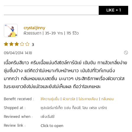
LIKE + 1
crystaljinny
ผิวธรรมดา | 35-39 Yrs | 115 รีวิว
3
09/04/2014 14:18
เนื้อครีมสีขาว ครีมเนื้อแน่นดีสไตล์การ์นิเย่ เข้มข้น ทาแล้วเกลี่ยง่าย
ชุ่มชื้นบ้าง แต่คิดว่าไม่เหมาะกับหน้าหนาว เน้นไปที่ไวท์เทนนิ่ง
มากกว่า กลิ่นหอมแบบสดชื่น มะนาวๆ ประสิทธิภาพเรื่องผิวขาวใส
ในระยะยาวยังไม่แน่ใจและยังไม่เห็นผล ถือว่าโอเคแหละ
Benefit received :
ให้ความชุ่มชื้น
|
ผิวขาวใส
|
ไม่ระคายเคือง
|
กลิ่นหอม
Shopped at :
ซุปเปอร์มาร์เก็ต (เช่น ท็อปส์, โฮม เฟรช มาร์ท)
Reviewed when :
เพิ่งเริ่มใช้
Review link :
Click to open