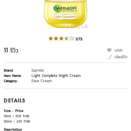
3.73
11
รีวิว
LOVE
เขียนรีวิว
Garnier
Brand
Light Complete Night Cream
Item Name
Face Cream
Category
DETAILS
Size
Price
18ml
109 THB
50ml
229 THB
Description