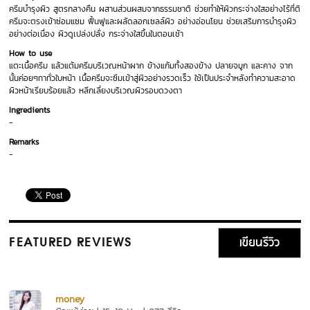
ครีมบำรุงผิว สูตรกลางคืน ผสานส่วนผสมจากธรรมชาติ ช่วยทำให้ผิวกระจ่างใสอย่างไร้ที่ติ
ครีมจะตรงเข้าซ่อมแซม ฟื้นฟูและผลัดลอกเซลล์ผิว อย่างอ่อนโยน ช่วยเสริมการบำรุงผิว
อย่างต่อเนื่อง ผิวดูเปล่งปลั่ง กระจ่างใสขึ้นในตอนเช้า
How to use
แตะเนื้อครีม แล้วแต้มครีมบริเวณหน้าผาก ข้างแก้มทั้งสองข้าง ปลายจมูก และคาง จาก
นั้นค่อยๆทาทั่วใบหน้า เนื้อครีมจะซึมเข้าสู่ผิวอย่างรวดเร็ว ใช้เป็นประจำหลังทำความสะอาด
ผิวหน้าเรียบร้อยแล้ว หลีกเลี่ยงบริเวณผิวรอบดวงตา
Ingredients
-
Remarks
-
เขียนรีวิว
FEATURED REVIEWS
money