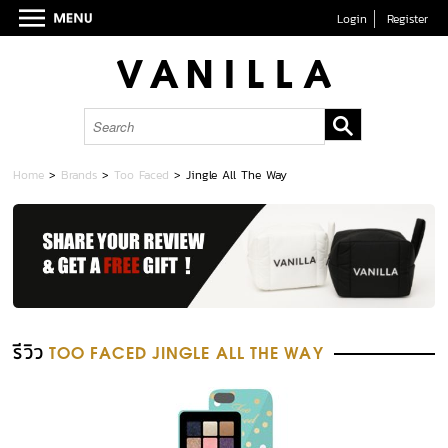
Login
Register
Home
>
Brands
>
Too Faced
>
Jingle All The Way
รีวิว
TOO FACED JINGLE ALL THE WAY