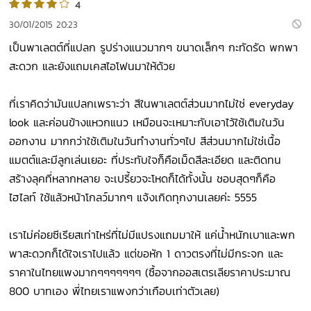
4
30/01/2015 20:23
เป็นพาเลตต์ที่แปลก รูปร่างแนวมากๆ ขนาดเล็กๆ กะทัดรัด พกพา
สะดวก และยังแถมเคสไอโฟนมาให้ด้วย
ที่เราคิดว่ามันแปลกเพราะว่า สีในพาเลตต์ส่วนมากไม่ใช่ everyday
look และค่อนข้างแหวกแนว เหมือนจะเหมาะกับเอาไว้ใช้เติมในวัน
ออกงาน มากกว่าใช้เติมในวันทำงานทั่วๆไป สีส่วนมากไม่ใช่เนื้อ
แมตต์และมีลูกเล่นเยอะ ที่ประทับใจก็คือเม็ดสีละเอียด และติดทน
สร้างลุคที่หลากหลาย จะเปรี้ยวจะโหดก็ได้ทั้งนั้น ชอบสุดๆก็คือ
ไฮไลท์ ใช้แล้วหน้าโกลว์มากๆ แจ้งเกิดทุกงานเลยค่ะ 5555
เราไม่ค่อยซีเรียสเท่าไหร่ที่ไม่มีแปรงแถมมาให้ แค่น้ำหนักเบาและพก
พาสะดวกก็ได้ใจเราไปแล้ว แต่ขอหัก 1 ดาวตรงที่ไม่มีกระจก และ
ราคาในไทยแพงมากๆๆๆๆๆๆๆ (ซื้อจากออสเตรเลียราคาประมาณ
800 บาทเอง พี่ไทยเราแพงกว่าเกือบเท่าตัวเลย)