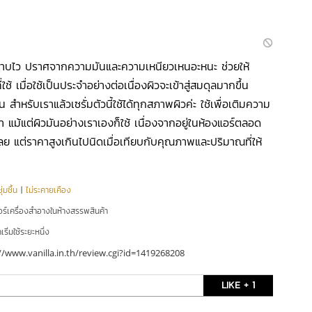
ต่ซึมซาบไว ปราศจากความมันและความเหนียวเหนอะหนะ ช่วยให้
่ใช้ เมื่อใช้เป็นประจำอย่างต่อเนื่องผิวจะเข้าสู่สมดุลมากขึ้น
น สำหรับเราแล้วเซรั่มตัวนี้ใช้ได้ทุกสภาพผิวค่ะ ใช้เพื่อเติมความ
้ำ แม้แต่ผิวมันอย่างเราเองก็ใช้ เนื่องจากอยู่ในห้องแอร์ตลอด
นเลย แต่ราคาสูงเกินไปนิดเมื่อเทียบกับคุณภาพและปริมาณที่ให้
่มชื้น
|
ไม่ระคายเคือง
อร์เครื่องสำอางในห้างสรรพสินค้า
ริ่มใช้ระยะหนึ่ง
//www.vanilla.in.th/review.cgi?id=1419268208
LIKE + 1