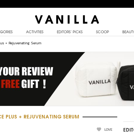
GORIES
ACTIVITIES
EDITORS’ PICKS
SCOOP
BEAUT
lus + Rejuvenating Serum
E PLUS + REJUVENATING SERUM
LOVE
EDI