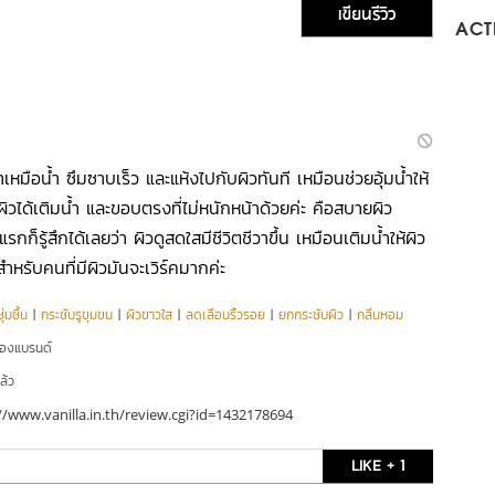
เขียนรีวิว
ACTI
งเบาเหมือน้ำ ซึมซาบเร็ว และแห้งไปกับผิวทันที เหมือนช่วยอุ้มน้ำให้
ผิวได้เติมน้ำ และขอบตรงที่ไม่หนักหน้าด้วยค่ะ คือสบายผิว
กก็รู้สึกได้เลยว่า ผิวดูสดใสมีชีวิตชีวาขึ้น เหมือนเติมน้ำให้ผิว
ำหรับคนที่มีผิวมันจะเวิร์คมากค่ะ
่มชื้น
|
กระชับรูขุมขน
|
ผิวขาวใส
|
ลดเลือนริ้วรอย
|
ยกกระชับผิว
|
กลิ่นหอม
ของแบรนด์
ล้ว
//www.vanilla.in.th/review.cgi?id=1432178694
LIKE + 1