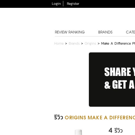
Login
Register
REVIEW RANKING
BRANDS
CATE
Home
>
Brands
>
Origins
>
Make A Difference P
รีวิว
ORIGINS MAKE A DIFFERENC
4
รีวิว