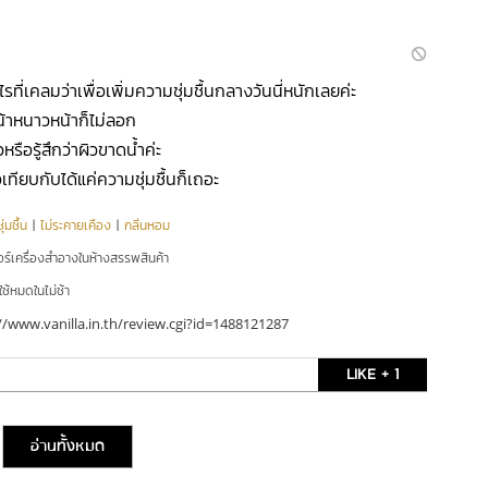
ไรที่เคลมว่าเพื่อเพิ่มความชุ่มชื้นกลางวันนี่หนักเลยค่ะ
หน้าหนาวหน้าก็ไม่ลอก
หรือรู้สึกว่าผิวขาดน้ำค่ะ
่อเทียบกับได้แค่ความชุ่มชื้นก็เถอะ
่มชื้น
|
ไม่ระคายเคือง
|
กลิ่นหอม
อร์เครื่องสำอางในห้างสรรพสินค้า
ใช้หมดในไม่ช้า
//www.vanilla.in.th/review.cgi?id=1488121287
LIKE + 1
อ่านทั้งหมด