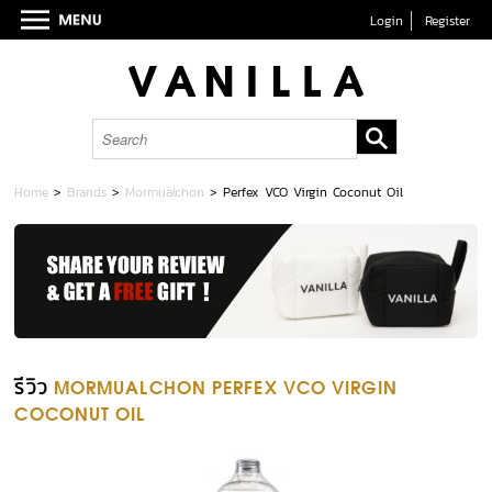
Login
Register
Home
>
Brands
>
Mormualchon
>
Perfex VCO Virgin Coconut Oil
รีวิว
MORMUALCHON PERFEX VCO VIRGIN
COCONUT OIL