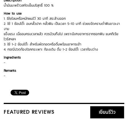
Description
น้ำมันมะพร้าวสกัดเย็นบริสุทธิ์ 100 %
How to use
1. ใช้ชโลมหรือหมักผมไว้ 30 นาที สระล้างออก
2. ใช้ 1 ช้อนโต๊ะ อมกลั้วปาก กลั้วฟัน เป็นเวลา 5-10 นาที ช่วยขจัดคราบดำฟันขาวเงา
งาม
แข็งแรง เมื่ออมครบเวลาแล้ว ควรบ้วนทิ้งไป เพราะมีเศษอาหารจากซอกฟัน แบคทีเรีย
ไวรัสฯลฯ
3. ใช้ 1-2 ช้อนโต๊ะ สำหรับผัดทอดหรือดื่มพร้อมอาหารเช้า
4. กรณีปวดท้องโรคกระเพาะ ท้องเดิน ดื่ม 1-2 ช้อนโต๊ะ เวลาท้องว่าง
Ingredients
-
Remarks
-
เขียนรีวิว
FEATURED REVIEWS