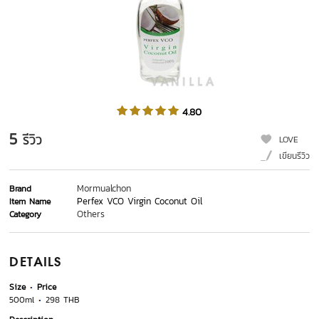
4.80
5
รีวิว
LOVE
เขียนรีวิว
Mormualchon
Brand
Perfex VCO Virgin Coconut Oil
Item Name
Others
Category
DETAILS
Size
Price
500ml
298 THB