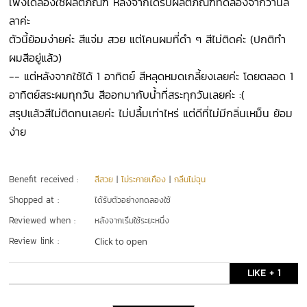
เพิ่งได้ลองใช้ผลิตภัณฑ์ หลังจากได้รับผลิตภัณฑ์ทดลองจากวานิล
ลาค่ะ
ตัวนี้ย้อมง่ายค่ะ สีแจ่ม สวย แต่โคนผมที่ดำ ๆ สีไม่ติดค่ะ (ปกติทำ
ผมสีอยู่แล้ว)
-- แต่หลังจากใช้ได้ 1 อาทิตย์ สีหลุดหมดเกลี้ยงเลยค่ะ โดยตลอด 1
อาทิตย์สระผมทุกวัน สีออกมากับน้ำที่สระทุกวันเลยค่ะ :(
สรุปแล้วสีไม่ติดทนเลยค่ะ ไม่ปลื้มเท่าไหร่ แต่ดีที่ไม่มีกลิ่นเหม็น ย้อม
ง่าย
Benefit received :
สีสวย
|
ไม่ระคายเคือง
|
กลิ่นไม่ฉุน
Shopped at :
ได้รับตัวอย่างทดลองใช้
Reviewed when :
หลังจากเริ่มใช้ระยะหนึ่ง
Review link :
Click to open
LIKE + 1