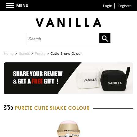
Login
Register
Home
>
Brands
>
Purete
>
Cutie Shake Colour
รีวิว
PURETE CUTIE SHAKE COLOUR