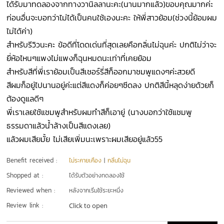
ได้รับมาทดลองจากทางวานิลลานะคะ(นานมากแล้ว)ขอบคุณมากค่ะ
ก่อนอื่นจะบอกว่าไม่ได้เป็นคนใช้เองนะคะ ให้พี่สาวย้อม(ช่วงนี้ย้อมผม
ไม่ได้ค่า)
สำหรับรีวิวนะคะ ข้อดีที่โดดเด่นที่สุดเลยคือกลิ่นไม่ฉุนค่ะ ปกติไม่ว่าจะ
ยี่ห้อไหนๆแพงไม่แพงก็ฉุนหมดนะเท่าที่เคยย้อม
สำหรับสีที่พี่เราย้อมเป็นสีเชอร์รี่สีก็ออกมาชมพูแดงๆค่ะสวยดี
สีผมก็อยู่ไปนานอยู่ค่ะแต่สีแดงก็ค่อยๆซีดลง ปกติสีนี้หลุดง่ายด้วยก็
ต้องดูแลดีๆ
พี่เราเลยใช้แชมพูสำหรับผมทำสีก็เอายู่ (นางบอกว่าใช้แชมพู
ธรรมดาแล้วน้ำล้างเป็นสีแดงเลย)
แล้วผมเสียมั้ย ไม่เสียเพิ่มนะเพราะผมเสียอยู่แล้ว55
Benefit received :
ไม่ระคายเคือง
|
กลิ่นไม่ฉุน
Shopped at :
ได้รับตัวอย่างทดลองใช้
Reviewed when :
หลังจากเริ่มใช้ระยะหนึ่ง
Review link :
Click to open