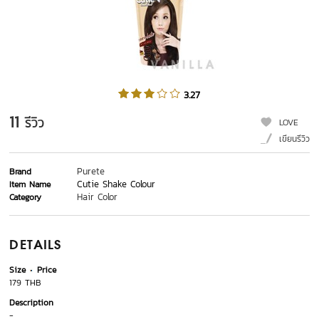
3.27
11
รีวิว
LOVE
เขียนรีวิว
Purete
Brand
Cutie Shake Colour
Item Name
Hair Color
Category
DETAILS
Size
Price
179 THB
Description
-