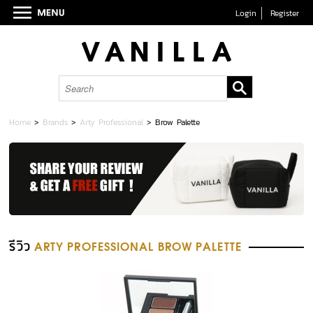
Login
Register
Home
>
Brands
>
Arty Professional
>
Brow Palette
รีวิว
ARTY PROFESSIONAL BROW PALETTE