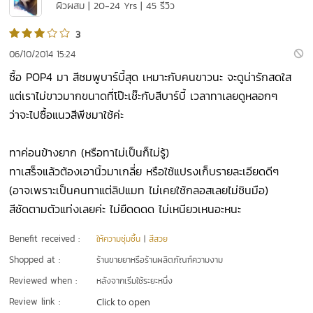
ผิวผสม | 20-24 Yrs | 45 รีวิว
3
06/10/2014 15:24
ซื้อ POP4 มา สีชมพูบาร์บี้สุด เหมาะกับคนขาวนะ จะดูน่ารักสดใส
แต่เราไม่ขาวมากขนาดที่โป๊ะเช๊ะกับสีบาร์บี้ เวลาทาเลยดูหลอกๆ
ว่าจะไปซื้อแนวสีพีชมาใช้ค่ะ
ทาค่อนข้างยาก (หรือทาไม่เป็นก็ไม่รู้)
ทาเสร็จแล้วต้องเอานิ้วมาเกลี่ย หรือใช้แปรงเก็บรายละเอียดดีๆ
(อาจเพราะเป็นคนทาแต่ลิปแมท ไม่เคยใช้กลอสเลยไม่ชินมือ)
สีชัดตามตัวแท่งเลยค่ะ ไม่ยืดดดด ไม่เหนียวเหนอะหนะ
Benefit received :
ให้ความชุ่มชื้น
|
สีสวย
Shopped at :
ร้านขายยาหรือร้านผลิตภัณฑ์ความงาม
Reviewed when :
หลังจากเริ่มใช้ระยะหนึ่ง
Review link :
Click to open