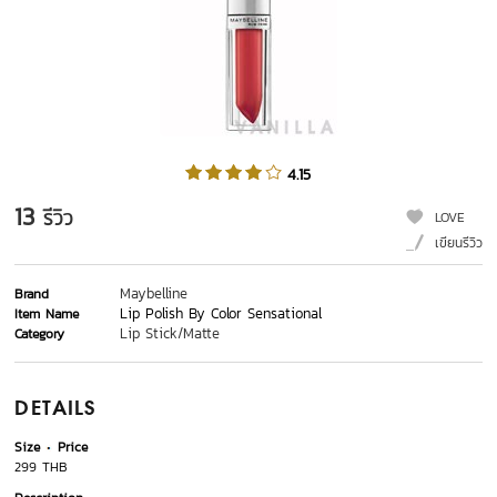
4.15
13
รีวิว
LOVE
เขียนรีวิว
Maybelline
Brand
Lip Polish By Color Sensational
Item Name
Lip Stick/Matte
Category
DETAILS
Size
Price
299 THB