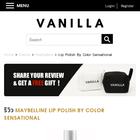
Login
Register
Home
>
Brands
>
Maybelline
>
Lip Polish By Color Sensational
รีวิว
MAYBELLINE LIP POLISH BY COLOR
SENSATIONAL