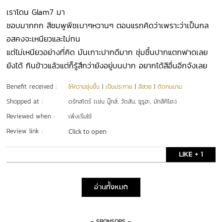
เราโดน Glam7 มา
ชอบมากกก สีชมพูพีชเบาๆหวานๆ ตอนแรกคิดว่าเพราะว่าเป็นกล
อสคงจะเหนียวและไม่ทน
แต่ไม่เหนียวอย่างที่คิด มันเกาะปากดีมาก ชุ่มชื้นปากแตกฟาดเลย
ยังได้ กินข้าวแล้วแต่ก็รู้สึกว่ายังอยู่บนปาก อยากได้สีอื่นอีกจังเลย
Benefit received :
ให้ความชุ่มชื้น
|
เป็นประกาย
|
สีสวย
|
ติดทนนาน
Shopped at :
ดรักสโตร์ (เช่น บู๊ทส์, วัตสัน, ซูรูฮะ, มัทสึคิโยะ)
Reviewed when :
เพิ่งเริ่มใช้
Review link :
Click to open
LIKE + 1
อ่านทั้งหมด
- SPONSORS -