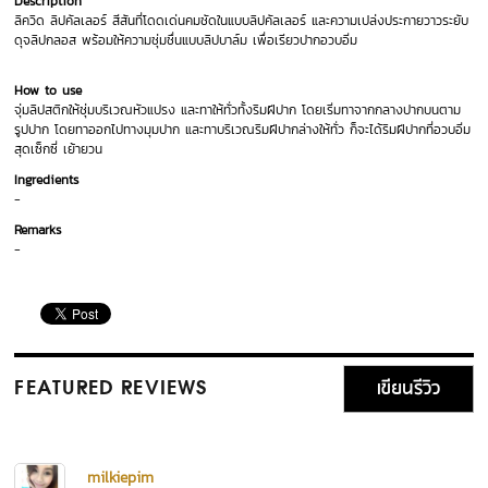
Description
ลิควิด ลิปคัลเลอร์ สีสันที่โดดเด่นคมชัดในแบบลิปคัลเลอร์ และความเปล่งประกายวาวระยับ
ดุจลิปกลอส พร้อมให้ความชุ่มชื่นแบบลิปบาล์ม เพื่อเรียวปากอวบอิ่ม
How to use
จุ่มลิปสติกให้ชุ่มบริเวณหัวแปรง และทาให้ทั่วทั้งริมฝีปาก โดยเริ่มทาจากกลางปากบนตาม
รูปปาก โดยทาออกไปทางมุมปาก และทาบริเวณริมฝีปากล่างให้ทั่ว ก็จะได้ริมฝีปากที่อวบอิ่ม
สุดเซ็กซี่ เย้ายวน
Ingredients
-
Remarks
-
เขียนรีวิว
FEATURED REVIEWS
milkiepim