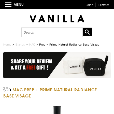
Login
Register
Home
>
Brands
>
MAC
>
Prep + Prime Natural Radiance Base Visage
รีวิว
MAC PREP + PRIME NATURAL RADIANCE
BASE VISAGE