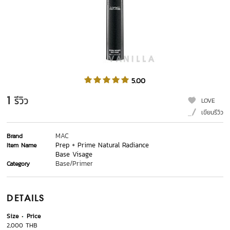
5.00
1
รีวิว
LOVE
เขียนรีวิว
MAC
Brand
Prep + Prime Natural Radiance
Item Name
Base Visage
Base/Primer
Category
DETAILS
Size
Price
2,000 THB