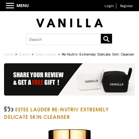
Login
Register
Home
>
Brands
>
Estee Lauder
>
Re-Nutriv Extremely Delicate Skin Cleanser
รีวิว
ESTEE LAUDER RE-NUTRIV EXTREMELY
DELICATE SKIN CLEANSER