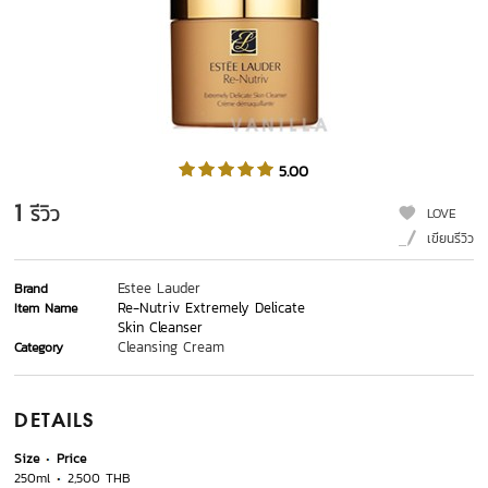
5.00
1
รีวิว
LOVE
เขียนรีวิว
Estee Lauder
Brand
Re-Nutriv Extremely Delicate
Item Name
Skin Cleanser
Cleansing Cream
Category
DETAILS
Size
Price
250ml
2,500 THB